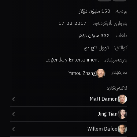
بودجە:
150 ملیۆن دۆلار
بەرواری بڵاوکردنەوە:
2017-02-17
داهات:
332 ملیۆن دۆلار
کوالێتی:
فوول ئێچ دی
بەرهەمهێنان:
Legendary Entertainment
دەرهێنەر
:
Yimou Zhang
ئەکتەرەکان:
Matt Damon
Jing Tian
Willem Dafoe