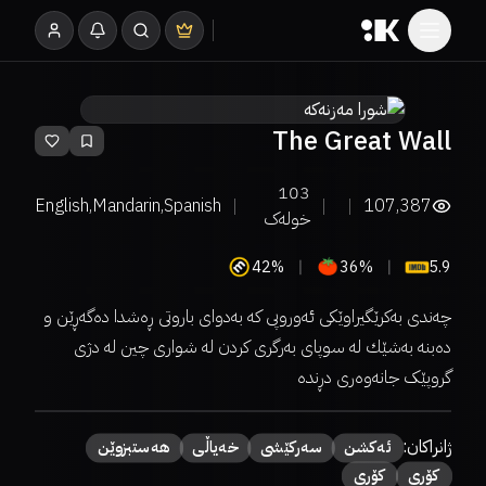
The Great Wall
103
English,Mandarin,Spanish
107,387
خولەک
42%
36%
5.9
چه‌ندی بەکرێگیراوێکی ئه‌وروپی كه‌ به‌دوای باروتی ڕه‌شدا ده‌گه‌ڕێن و
ده‌بنه‌ به‌شێك له‌ سوپای به‌رگری كردن له‌ شواری چین له‌ دژی
گروپێک جانەوەری دڕندە
ژانراکان:
ئەكشن
سەركێشی
خەیاڵی
هەستبزوێن
کۆری
کۆری