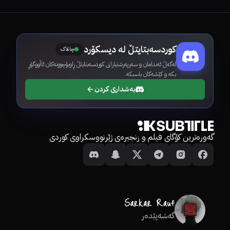
کوردسەبتایتڵ لە دیسکۆرد
چالاک
لەگەڵ ئەندامان و سەرپەرشتیارانی کوردسەبتایتڵ ڕاوبۆچوونەکان ئاڵووگۆڕ
بکە و کێشەکان باسبکە.
بەشداری کردن
گەورەترین کۆگای فیلم و زنجیرەی ژێرنووسکراوی کوردی
گەشەپێدەر