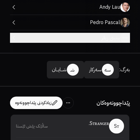
Andy Lau
Pedro Pascal
بینینی زیاتر
بەرگ
:
سەرکار
شـــایـــان
سە
شـ
پێداچوونەوەکان
زیادکردنی پێداچوونەوە
Sᴛʀᴀɴɢᴇʀ.
Sᴛ
ساڵێک پێش ئێستا