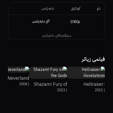
ناو
کوالێتی
دابەزاندن
دابەزاندن
1080p
سێرڤەرەکانی دابەزاندن
67%
83%
7.7
فیلمی زیاتر
46%
51%
6.7
undefined%
2.7
ding Neverland
Shazam! Fury of
Hellraiser:
2004
|
2023
|
2011
|
the Gods
Revelations