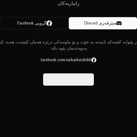
زانیاریەکان
سێرڤەری Discord
گروپی Facebook
 پێتوایە کێشەکە تایبەتە بە خۆت و بۆ ماوەیەکی درێژە هەمان کێشەت هەیە، لێ
پەیوەندیمان پێوە بکە:
facebook.com/sarkarkurdishh
دووبارە هەوڵبدەرەوە