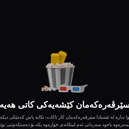
ێرڤەرەکەمان کێشەیەکی کاتی هەیە
ا دیارە لە ئێستادا سێرڤەرەکەمان کار ناکات، تکایە پاش کەمێکی دیکە
بدەرەوە یاخود سەردانی ئەم لینکانەی خوارەوە بکە بۆ دەستکەوتنی نوێ