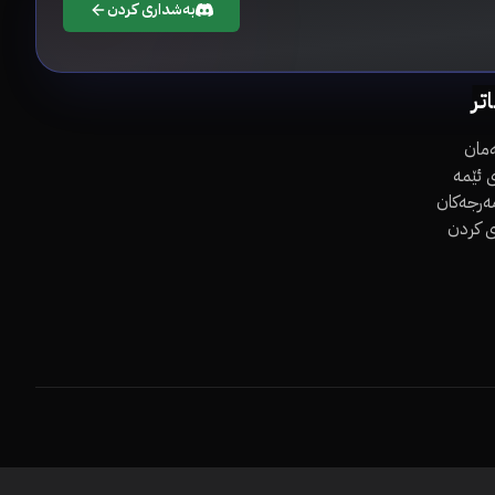
بەشداری کردن
اتر
مان
 ئێمە
مەرجەکان
ی کردن