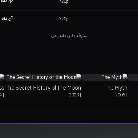
دابەز
720p
دابەز
720p
سێرڤەرەکانی دابەزاندن
.4
8
20%
6.1
ss
The Secret History of the Moon
The Myth
4
|
2020
|
2005
|