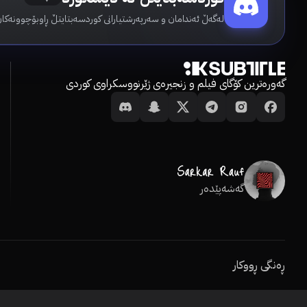
لەگەڵ ئەندامان و سەرپەرشتیارانی کوردسەبتایتڵ ڕاوبۆچوونەکان
گەورەترین کۆگای فیلم و زنجیرەی ژێرنووسکراوی کوردی
گەشەپێدەر
ڕەنگی ڕووکار