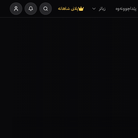
پێداچوونەوە
زیاتر
پلانی شاهانە