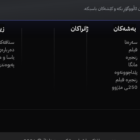
 ئاڵووگۆڕ بکە و کێشەکان باسبکە.
بەشەکان
ژانراکان
زی
سەرەتا
ستافەکە
فیلم
دەربارەی
زنجیرە
یاسا و 
مانگا
پەیوەند
پێداچوونەوە
زنجیرە فیلم
250ـی مێژوو