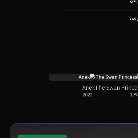
اندن
اندن
67%
7.7
70%
50%
6
Anek
The Swan Prince
2022
|
199