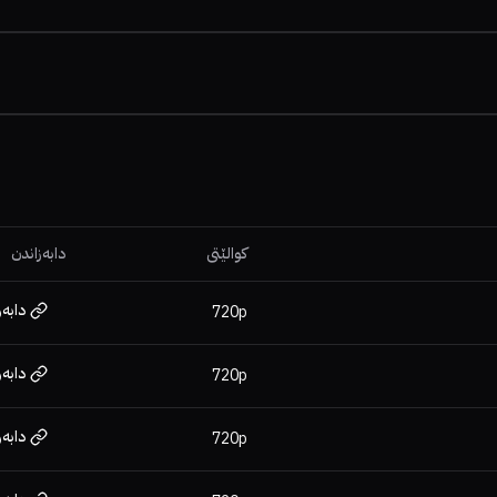
کوالێتی
دابەزاندن
دابەز
720p
دابەز
720p
دابەز
720p