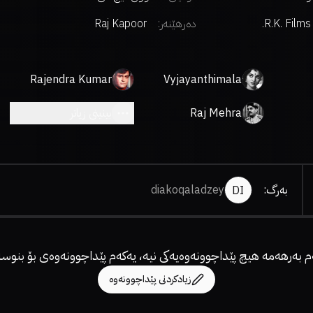
R.K. Films 
دەرهێنەر
:
Raj Kapoor
Rajendra Kumar
Vyjayanthimala
Raj Mehra
بینینی زیاتر
بەرگ
:
diakoqaladzey
DI
م بەرهەمە هیچ پێداچوونەوەیەکی نیە، یەکەم پێداچوونەوەی بۆ بنوسە
زیادکردنی پێداچوونەوە