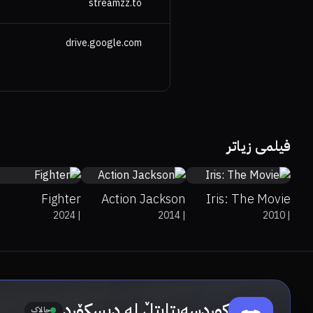
streamzz.to
drive.google.com
7
0%
11%
3.3
6.3
فیلمی زیاتر
Fighter
Action Jackson
Iris: The Movie
2024
|
2014
|
2010
|
کوردسەبتایتڵ لە دیسکۆرد
چالاک