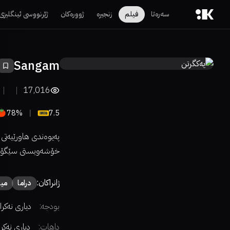
سەرەتا
فیلم
زنجیرە
ژوورەکان
ژێرنووسی ئینگلیزی
Sangam
17,016
78%
7.5
په‌یوه‌ندی هاورێیه‌تی
خۆشه‌ویستی سێگۆش
ژانراکان:
دراما
میو
بودجە:
دیاری نەکرا
داهات:
دیاری نەکر