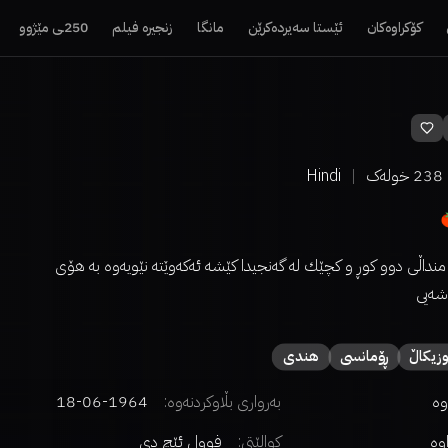
کۆکراوەکان
ئێستا سەیردەکرێن
مانگا
زنجیرە فیلم
250ـی مێژوو
238
خولەک
Hindi
 منداڵی دوو كوڕ و كچێك له‌ گه‌نجیدا كێشه‌ ئه‌كه‌وێته‌ نێویه‌وه‌ به‌ هۆی
ه‌یی
زیكاڵ
ڕۆمانسی
هندی
وە
بەرواری بڵاوکردنەوە:
1964-06-18
اوە
کوالێتی:
فوول ئێچ دی