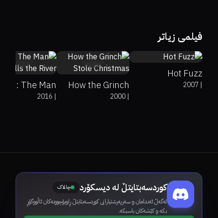
81%
91%
7.8
فیلمی زیاتر
6.5
46%
49%
6.3
Hot Fuzz
ndal: The Man
How the Grinch
2007
|
2016
|
2000
|
Who Sells the
Stole Christmas
River
کوردسەبتایتڵ لە دیسکۆرد
چالاک
لەگەڵ ئەندامان و سەرپەرشتیارانی کوردسەبتایتڵ ڕاوبۆچوونەکان ئاڵووگۆڕ
بکە و کێشەکان باسبکە.