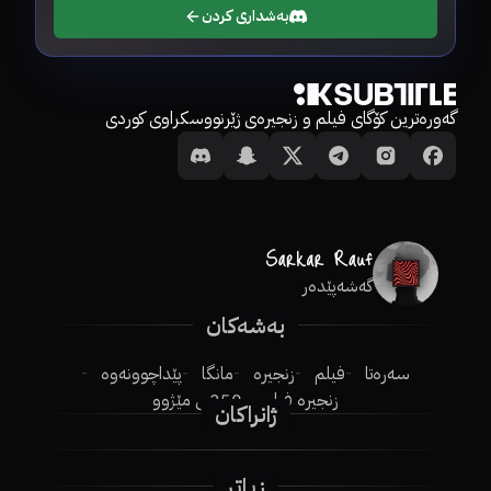
بەشداری کردن
گەورەترین کۆگای فیلم و زنجیرەی ژێرنووسکراوی کوردی
گەشەپێدەر
بەشەکان
سەرەتا
فیلم
زنجیرە
مانگا
پێداچوونەوە
زنجیرە فیلم
250ـی مێژوو
ژانراکان
زیاتر