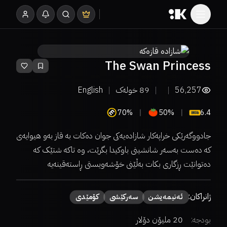
The Swan Princess
56,257
89
خولەک
English
70%
50%
6.4
جادووگەرێکی خراپەکار شازادەیەکی جوان دەکات بە قاز بەو هیوایەی
کە دەست بەسەر شانشینی باوکیدا بگرێت، وە تاکە شتێک کە
دەتوانێت ڕزگاری بکات بەڵێنی خۆشەویستی ڕاستەقینەیە
ژانراکان:
ئەنیمەیشن
سەركێشی
كۆمێدی
بودجە:
20 ملیۆن دۆلار