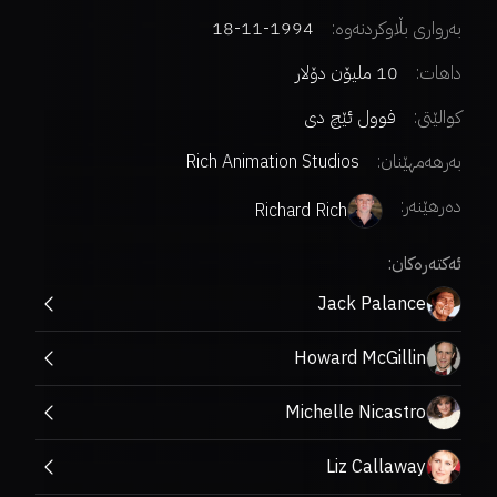
بەرواری بڵاوکردنەوە:
1994-11-18
داهات:
10 ملیۆن دۆلار
کوالێتی:
فوول ئێچ دی
بەرهەمهێنان:
Rich Animation Studios
دەرهێنەر
:
Richard Rich
ئەکتەرەکان:
Jack Palance
Howard McGillin
Michelle Nicastro
Liz Callaway