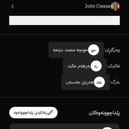
John Cleese
بینینی زیاتر
وەرگێڕان
:
خونچە محمد شێخە
خو
تەکنیک
:
بەرهەم خالید
بە
بەرگ
:
هەردی حەسەن
هە
پێداچوونەوەکان
زیادکردنی پێداچوونەوە