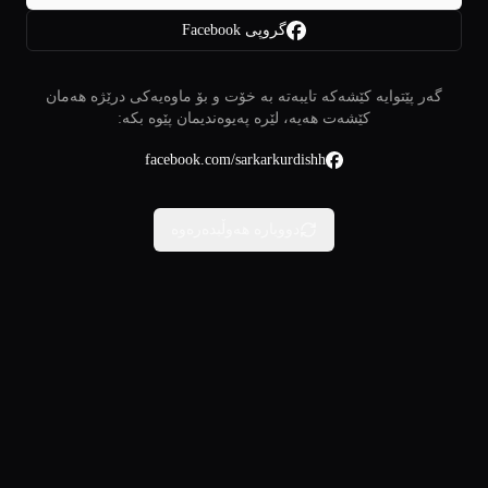
گروپی Facebook
گەر پێتوایە کێشەکە تایبەتە بە خۆت و بۆ ماوەیەکی درێژە هەمان
کێشەت هەیە، لێرە پەیوەندیمان پێوە بکە:
facebook.com/sarkarkurdishh
دووبارە هەوڵبدەرەوە