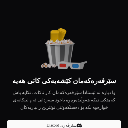
سێرڤەرەکەمان کێشەیەکی کاتی هەیە
وا دیارە لە ئێستادا سێرڤەرەکەمان کار ناکات، تکایە پاش
کەمێکی دیکە هەوڵبدەرەوە یاخود سەردانی ئەم لینکانەی
خوارەوە بکە بۆ دەستکەوتنی نوێترین زانیاریەکان
سێرڤەری Discord