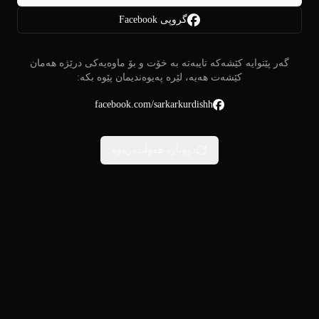
گروپی Facebook
گەر پێتوایە کێشەکە تایبەتە بە خۆت و بۆ ماوەیەکی درێژە هەمان
کێشەت هەیە، لێرە پەیوەندیمان پێوە بکە:
facebook.com/sarkarkurdishh
دووبارە هەوڵبدەرەوە