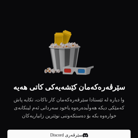
سێرڤەرەکەمان کێشەیەکی کاتی هەیە
وا دیارە لە ئێستادا سێرڤەرەکەمان کار ناکات، تکایە پاش
کەمێکی دیکە هەوڵبدەرەوە یاخود سەردانی ئەم لینکانەی
خوارەوە بکە بۆ دەستکەوتنی نوێترین زانیاریەکان
سێرڤەری Discord