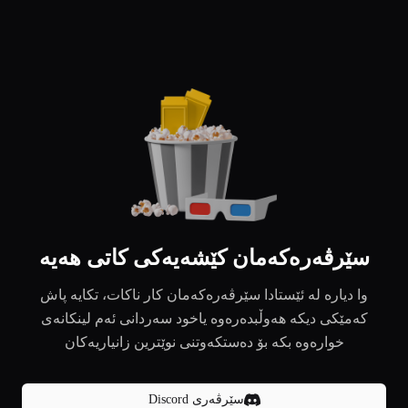
سێرڤەرەکەمان کێشەیەکی کاتی هەیە
وا دیارە لە ئێستادا سێرڤەرەکەمان کار ناکات، تکایە پاش
کەمێکی دیکە هەوڵبدەرەوە یاخود سەردانی ئەم لینکانەی
خوارەوە بکە بۆ دەستکەوتنی نوێترین زانیاریەکان
سێرڤەری Discord