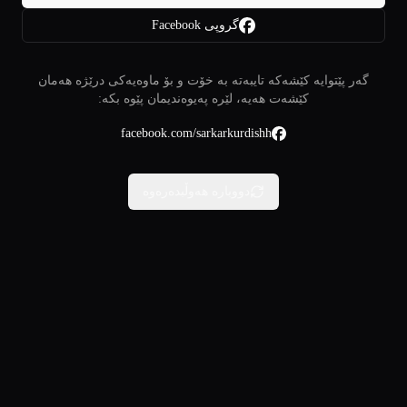
گروپی Facebook
گەر پێتوایە کێشەکە تایبەتە بە خۆت و بۆ ماوەیەکی درێژە هەمان
کێشەت هەیە، لێرە پەیوەندیمان پێوە بکە:
facebook.com/sarkarkurdishh
دووبارە هەوڵبدەرەوە