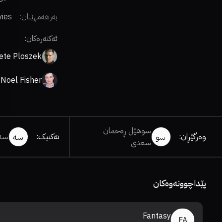
بەرهەمهێنان:
vies
ئەکتەرەکان:
ete Ploszek
Noel Fisher
سوهێل ڕەحمان
وەرگێڕان
:
تەکنیک
:
سەر
سو
سە
سعدی
پێداچوونەوەکان
Fantasy
FA