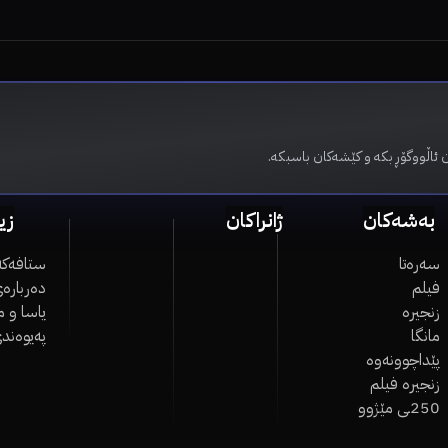
 ئاڵووگۆڕ بکە و کێشەکان باسبکە.
بەشەکان
ژانراکان
زی
سەرەتا
ستافەکە
فیلم
دەربارەی
زنجیرە
یاسا و 
مانگا
پەیوەند
پێداچوونەوە
زنجیرە فیلم
250ـی مێژوو