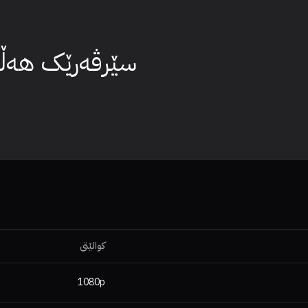
سێرڤەرێک هەڵبژ
کوالێتی
1080p