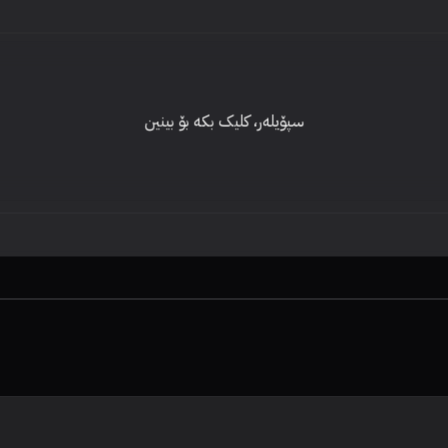
سپۆیلەر، کلیک بکە بۆ بینین