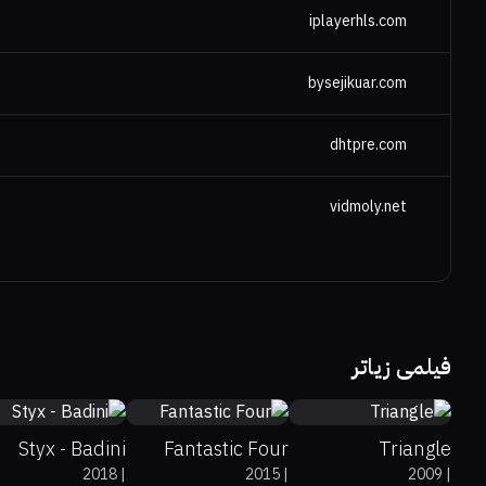
iplayerhls.com
bysejikuar.com
dhtpre.com
vidmoly.net
78%
93%
6.6
27%
9%
4.3
0%
80%
6.9
فیلمی زیاتر
Styx - Badini
Fantastic Four
Triangle
2018
|
2015
|
2009
|