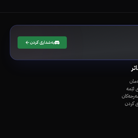
بەشداری کردن
اتر
مان
 ئێمە
مەرجەکان
ی کردن