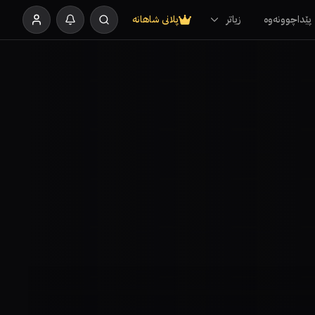
پێداچوونەوە
زیاتر
پلانی شاهانە