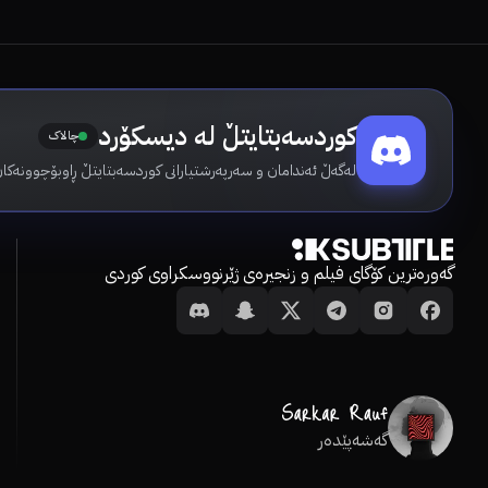
کوردسەبتایتڵ لە دیسکۆرد
چالاک
لەگەڵ ئەندامان و سەرپەرشتیارانی کوردسەبتایتڵ ڕاوبۆچوونەکان
گەورەترین کۆگای فیلم و زنجیرەی ژێرنووسکراوی کوردی
گەشەپێدەر