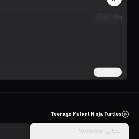
یادێک لەمناڵیم
کاردانەوە
Teenage Mutant Ninja Turtles
سێرڤەری Vstreamer