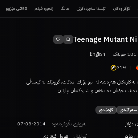
کۆکراوەکان
ئێستا سەیردەکرێن
مانگا
زنجیرە فیلم
250ـی مێژوو
Teenage Mutant Nin
101
خولەک
English
31%
بە كارەكانی هەڕەشە لە "نیو یۆرك" دەكات، گروپێك لە كیسەڵی
دەبێت خۆیان دەربخەن و شارەكەیان بپارێزن
سەركێشی
كۆمێدی
بەرواری بڵاوکردنەوە:
2014-08-07
کوالێتی:
فوول ئێچ دی