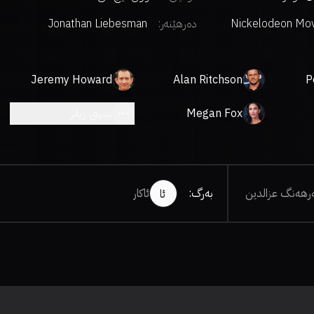
Nickelodeon Mo
دەرهێنەر
:
Jonathan Liebesman
Jeremy Howard
Alan Ritchson
P
Megan Fox
بینینی زیاتر
هەنگ عزالدین
بەرگ
:
ئاکار
ئا