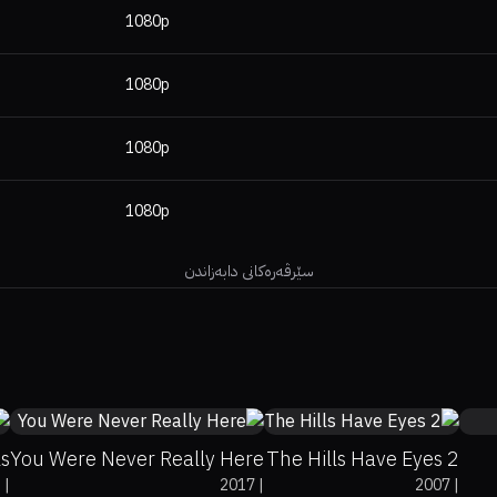
1080p
1080p
1080p
1080p
سێرڤەرەکانی دابەزاندن
5
84%
89%
6.8
32%
12%
5.1
ls
You Were Never Really Here
The Hills Have Eyes 2
6
|
2017
|
2007
|