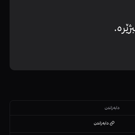
ێرە.
دابەزاندن
دابەزاندن