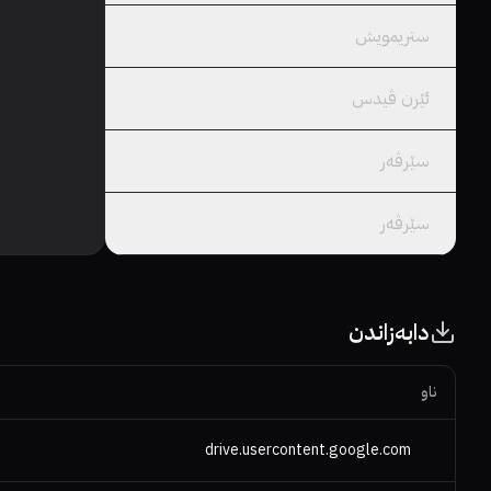
ستریمویش
ئێرن ڤیدس
سێرڤەر
سێرڤەر
دابەزاندن
ناو
drive.usercontent.google.com