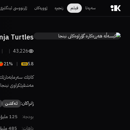
سەرەتا
فیلم
زنجیرە
ژوورەکان
ژێرنووسی ئینگلیزی
ja Turtles
43,226
21%
5.8
كاتێك سەرمایەدارێك 
مەشقپێكراوی نینجا 
ژانراکان:
ئەكشن
بودجە:
125 ملیۆن دۆلار
داهات:
485 ملیۆن دۆلار