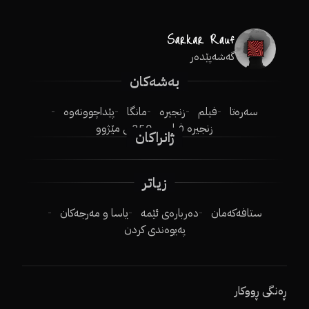
گەشەپێدەر
بەشەکان
سەرەتا
فیلم
زنجیرە
مانگا
پێداچوونەوە
زنجیرە فیلم
250ـی مێژوو
ژانراکان
زیاتر
ستافەکەمان
دەربارەی ئێمە
یاسا و مەرجەکان
پەیوەندی کردن
ڕەنگی ڕووکار