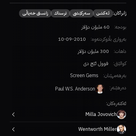
ژانراکان:
ئەكشن
سەركێشی
ترسناك
زانستی خەیاڵی
بودجە:
60 ملیۆن دۆلار
بەرواری بڵاوکردنەوە:
2010-09-10
داهات:
300 ملیۆن دۆلار
کوالێتی:
فوول ئێچ دی
بەرهەمهێنان:
Screen Gems
دەرهێنەر
:
Paul W.S. Anderson
ئەکتەرەکان:
Milla Jovovich
Wentworth Miller