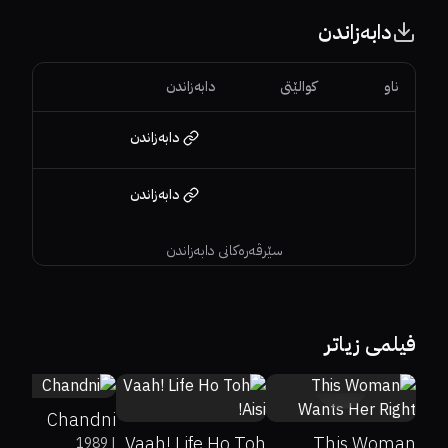
دابەزاندن
ناو
کوالێتی
دابەزاندن
دابەزاندن
دابەزاندن
سێرڤەرەکانی دابەزاندن
6.8
فیلمی زیاتر
46%
4.5
6.5
Chandni
Vaah! Life Ho Toh
This Woman
1989
|