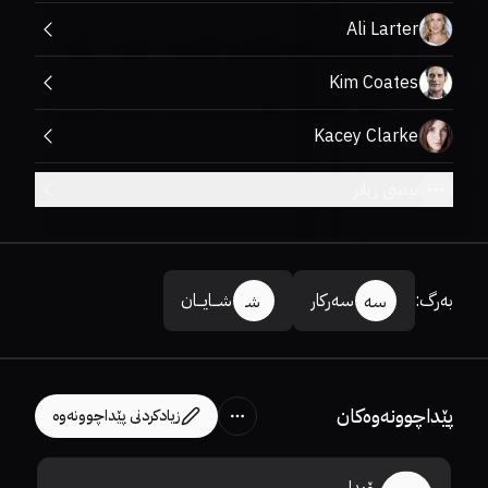
Ali Larter
Kim Coates
Kacey Clarke
بینینی زیاتر
بەرگ
:
سەرکار
شـــایـــان
سە
شـ
پێداچوونەوەکان
زیادکردنی پێداچوونەوە
ڕۆیدا