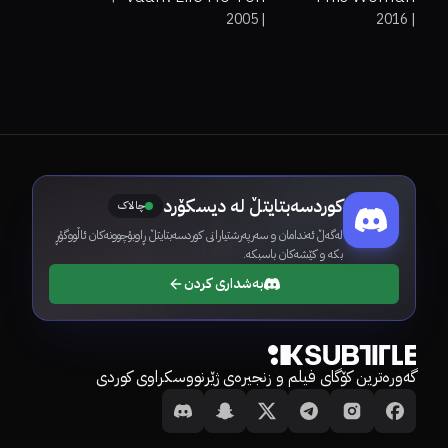
2005
|
2016
|
Aisi!
Wants Her Right
کوردسەبتایتڵ لە دیسکۆرد
چالاک
لەگەڵ ئەندامان و سەرپەرشتیارانی کوردسەبتایتڵ ڕاوبۆچوونەکان ئاڵووگۆڕ
بکە و کێشەکان باسبکە.
بەشداری کردن
گەورەترین کۆگای فیلم و زنجیرەی ژێرنووسکراوی کوردی