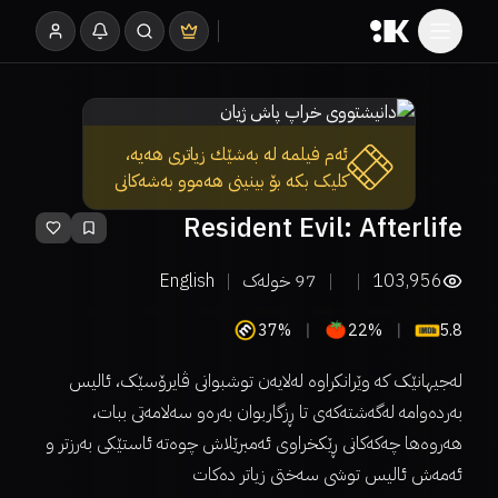
ئەم فیلمە لە بەشێك زیاتری هەیە،
کلیک بکە بۆ بینینی هەموو بەشەکانی
Resident Evil: Afterlife
103,956
97
خولەک
English
37%
22%
5.8
لەجیهانێک کە وێرانکراوە لەلایەن توشبوانی ڤایرۆسێک، ئالیس
بەردەوامە لەگەشتەکەی تا ڕزگاربوان بەرەو سەلامەتی ببات،
هەروەها چەکەکانی ڕێکخراوی ئەمبرێلاش چوەتە ئاستێکی بەرزتر و
ئەمەش ئالیس توشی سەختی زیاتر دەکات