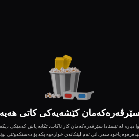
ێرڤەرەکەمان کێشەیەکی کاتی هەیە
ا دیارە لە ئێستادا سێرڤەرەکەمان کار ناکات، تکایە پاش کەمێکی دیکە
بدەرەوە یاخود سەردانی ئەم لینکانەی خوارەوە بکە بۆ دەستکەوتنی نوێ