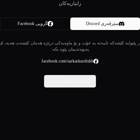
زانیاریەکان
سێرڤەری Discord
گروپی Facebook
 پێتوایە کێشەکە تایبەتە بە خۆت و بۆ ماوەیەکی درێژە هەمان کێشەت هەیە، لێ
پەیوەندیمان پێوە بکە:
facebook.com/sarkarkurdishh
دووبارە هەوڵبدەرەوە