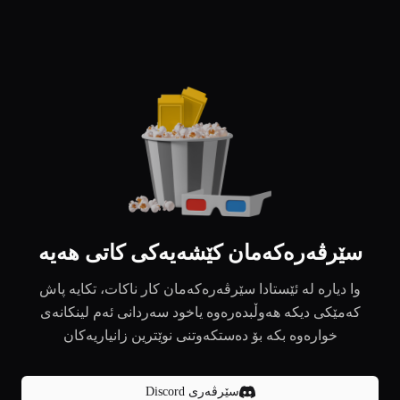
سێرڤەرەکەمان کێشەیەکی کاتی هەیە
وا دیارە لە ئێستادا سێرڤەرەکەمان کار ناکات، تکایە پاش
کەمێکی دیکە هەوڵبدەرەوە یاخود سەردانی ئەم لینکانەی
خوارەوە بکە بۆ دەستکەوتنی نوێترین زانیاریەکان
سێرڤەری Discord