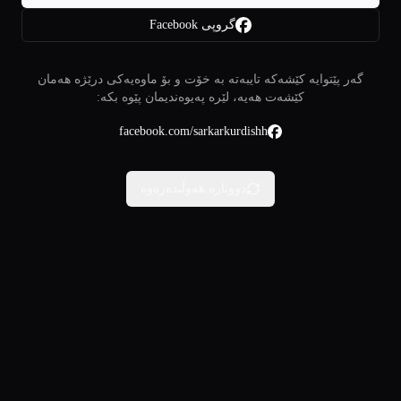
گروپی Facebook
گەر پێتوایە کێشەکە تایبەتە بە خۆت و بۆ ماوەیەکی درێژە هەمان
کێشەت هەیە، لێرە پەیوەندیمان پێوە بکە:
facebook.com/sarkarkurdishh
دووبارە هەوڵبدەرەوە