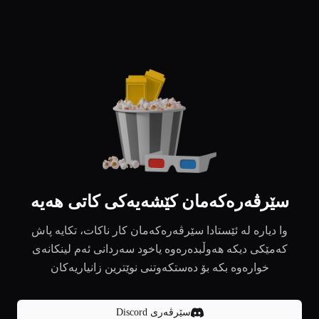
سێرڤەرەکەمان کێشەیەکی کاتی هەیە
وا دیارە لە ئێستادا سێرڤەرەکەمان کار ناکات، تکایە پاش
کەمێکی دیکە هەوڵبدەرەوە یاخود سەردانی ئەم لینکانەی
خوارەوە بکە بۆ دەستکەوتنی نوێترین زانیاریەکان
سێرڤەری Discord