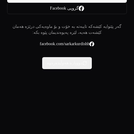
گروپی Facebook
گەر پێتوایە کێشەکە تایبەتە بە خۆت و بۆ ماوەیەکی درێژە هەمان
کێشەت هەیە، لێرە پەیوەندیمان پێوە بکە:
facebook.com/sarkarkurdishh
دووبارە هەوڵبدەرەوە