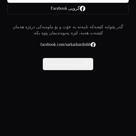
گروپی Facebook
گەر پێتوایە کێشەکە تایبەتە بە خۆت و بۆ ماوەیەکی درێژە هەمان
کێشەت هەیە، لێرە پەیوەندیمان پێوە بکە:
facebook.com/sarkarkurdishh
دووبارە هەوڵبدەرەوە