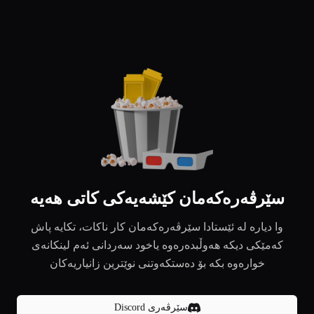
سێرڤەرەکەمان کێشەیەکی کاتی هەیە
وا دیارە لە ئێستادا سێرڤەرەکەمان کار ناکات، تکایە پاش
کەمێکی دیکە هەوڵبدەرەوە یاخود سەردانی ئەم لینکانەی
خوارەوە بکە بۆ دەستکەوتنی نوێترین زانیاریەکان
سێرڤەری Discord