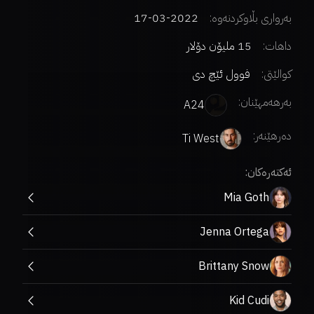
بەرواری بڵاوکردنەوە:
2022-03-17
داهات:
15 ملیۆن دۆلار
کوالێتی:
فوول ئێچ دی
بەرهەمهێنان:
A24
دەرهێنەر
:
Ti West
ئەکتەرەکان:
Mia Goth
Jenna Ortega
Brittany Snow
Kid Cudi