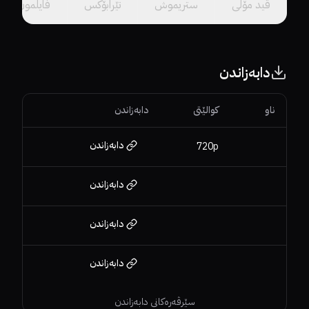
ڤید مۆڵى
ستریموش
تێرابۆکس
فایلمون
دابەزاندن
ناو
کوالێتی
دابەزاندن
دابەزاندن
720p
دابەزاندن
دابەزاندن
دابەزاندن
سێرڤەرەکانی دابەزاندن