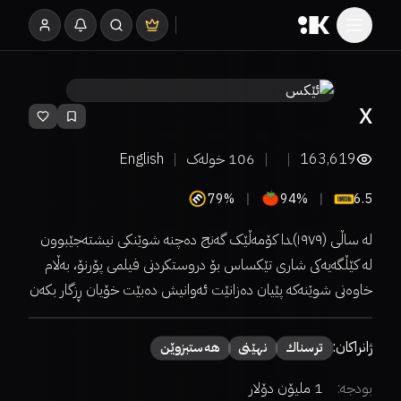
X
163,619
106
خولەک
English
79%
94%
6.5
لە ساڵی (۱۹۷۹)ـدا کۆمەڵێک گەنج دەچنە شوێنکی نیشتەجێبوون
لە کێڵگەیەکی شاری تێکساس بۆ دروستکردنی فیلمی پۆرنۆ، بەڵام
خاوەنی شوێنەکە پێیان دەزانێت ئەوانیش دەبێت خۆیان ڕزگار بکەن
ژانراکان:
ترسناك
نهێنی
هەستبزوێن
بودجە:
1 ملیۆن دۆلار