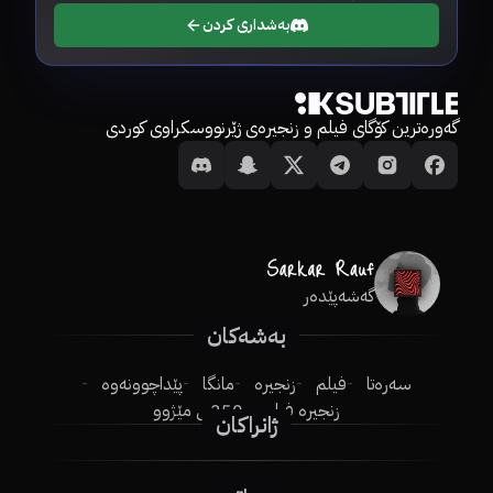
بەشداری کردن
گەورەترین کۆگای فیلم و زنجیرەی ژێرنووسکراوی کوردی
گەشەپێدەر
بەشەکان
سەرەتا
فیلم
زنجیرە
مانگا
پێداچوونەوە
زنجیرە فیلم
250ـی مێژوو
ژانراکان