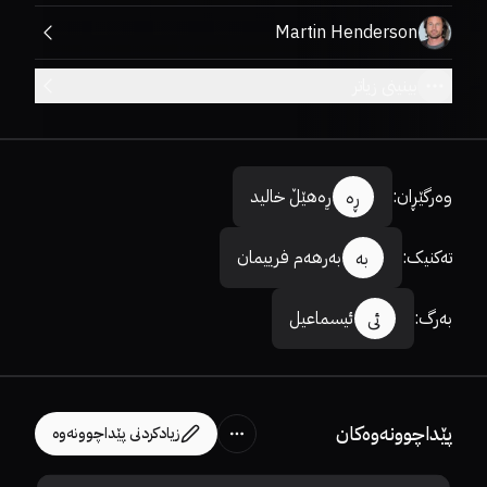
Martin Henderson
بینینی زیاتر
وەرگێڕان
:
ڕەهێڵ خالید
ڕە
تەکنیک
:
بەرهەم فرییمان
بە
بەرگ
:
ئیسماعیل
ئی
پێداچوونەوەکان
زیادکردنی پێداچوونەوە