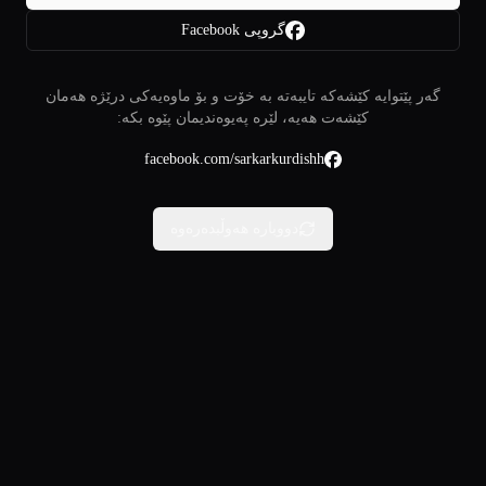
گروپی Facebook
گەر پێتوایە کێشەکە تایبەتە بە خۆت و بۆ ماوەیەکی درێژە هەمان
کێشەت هەیە، لێرە پەیوەندیمان پێوە بکە:
facebook.com/sarkarkurdishh
دووبارە هەوڵبدەرەوە