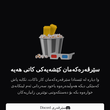
سێرڤەرەکەمان کێشەیەکی کاتی هەیە
وا دیارە لە ئێستادا سێرڤەرەکەمان کار ناکات، تکایە پاش
کەمێکی دیکە هەوڵبدەرەوە یاخود سەردانی ئەم لینکانەی
خوارەوە بکە بۆ دەستکەوتنی نوێترین زانیاریەکان
سێرڤەری Discord