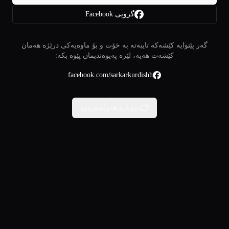
گروپی Facebook
گەر پێتوایە کێشەکە تایبەتە بە خۆت و بۆ ماوەیەکی درێژە هەمان
کێشەت هەیە، لێرە پەیوەندیمان پێوە بکە:
facebook.com/sarkarkurdishh
دووبارە هەوڵبدەرەوە