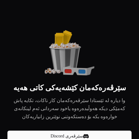
سێرڤەرەکەمان کێشەیەکی کاتی هەیە
وا دیارە لە ئێستادا سێرڤەرەکەمان کار ناکات، تکایە پاش
کەمێکی دیکە هەوڵبدەرەوە یاخود سەردانی ئەم لینکانەی
خوارەوە بکە بۆ دەستکەوتنی نوێترین زانیاریەکان
سێرڤەری Discord