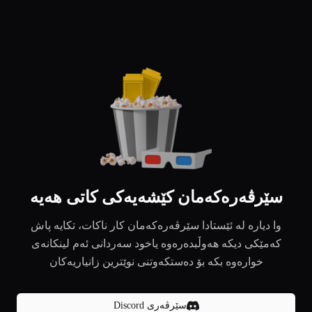
سێرڤەرەکەمان کێشەیەکی کاتی هەیە
وا دیارە لە ئێستادا سێرڤەرەکەمان کار ناکات، تکایە پاش
کەمێکی دیکە هەوڵبدەرەوە یاخود سەردانی ئەم لینکانەی
خوارەوە بکە بۆ دەستکەوتنی نوێترین زانیاریەکان
سێرڤەری Discord