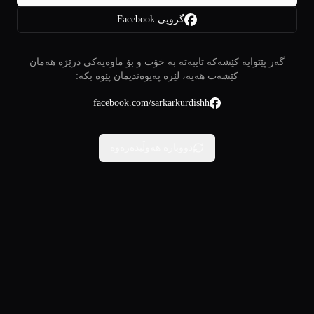
گروپی Facebook
گەر پێتوایە کێشەکە تایبەتە بە خۆت و بۆ ماوەیەکی درێژە هەمان
کێشەت هەیە، لێرە پەیوەندیمان پێوە بکە:
facebook.com/sarkarkurdishh
دووبارە هەوڵبدەرەوە