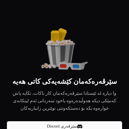
سێرڤەرەکەمان کێشەیەکی کاتی هەیە
وا دیارە لە ئێستادا سێرڤەرەکەمان کار ناکات، تکایە پاش
کەمێکی دیکە هەوڵبدەرەوە یاخود سەردانی ئەم لینکانەی
خوارەوە بکە بۆ دەستکەوتنی نوێترین زانیاریەکان
سێرڤەری Discord