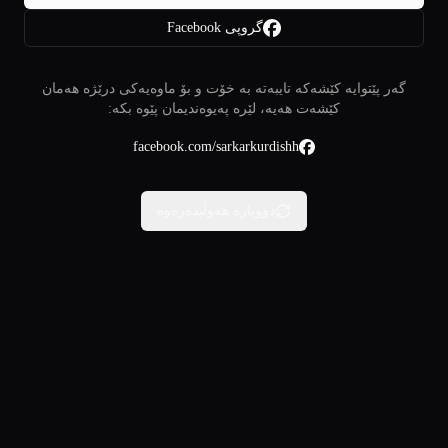
گروپی Facebook
گەر پێتوایە کێشەکە تایبەتە بە خۆت و بۆ ماوەیەکی درێژە هەمان
کێشەت هەیە، لێرە پەیوەندیمان پێوە بکە:
facebook.com/sarkarkurdishh
دووبارە هەوڵبدەرەوە