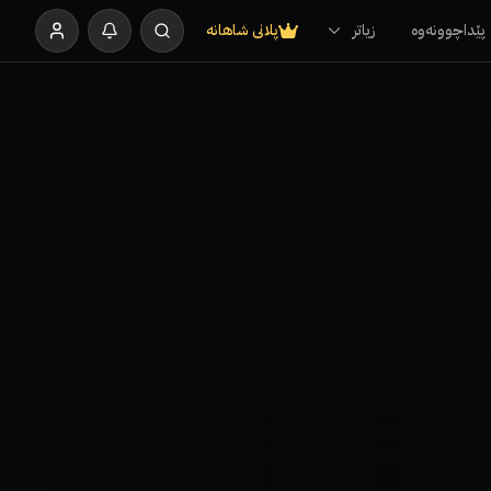
پێداچوونەوە
زیاتر
پلانی شاهانە