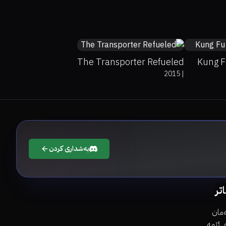
32%
16%
5.2
78%
The Transporter Refueled
Kung F
2015
|
بەشداری کردن
اتر
مان
 ئێمە