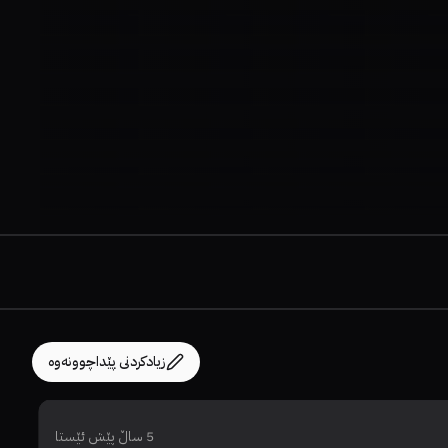
زیادکردنی پێداچوونەوە
5 ساڵ پێش ئێستا