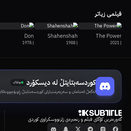
7.8
6.3
6
فیلمی زیاتر
Don
Shahenshah
The Power
1978
|
1988
|
2021
|
کوردسەبتایتڵ لە دیسکۆرد
چالاک
لەگەڵ ئەندامان و سەرپەرشتیارانی کوردسەبتایتڵ ڕاوبۆچوونەکان
گەورەترین کۆگای فیلم و زنجیرەی ژێرنووسکراوی کوردی