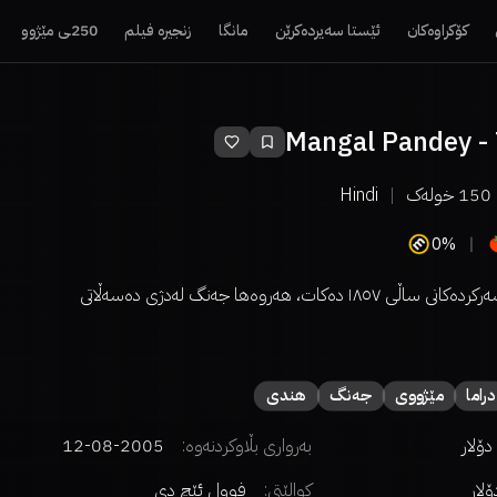
کۆکراوەکان
ئێستا سەیردەکرێن
مانگا
زنجیرە فیلم
250ـی مێژوو
Mangal Pandey - 
150
خولەک
Hindi
0%
ئەم فیلمە باس لە سەرکردەکانی ساڵی ۱۸٥۷ دەکات، هەروەها جەنگ لەدژی دەسەڵاتی
دراما
مێژووی
جەنگ
هندی
بەرواری بڵاوکردنەوە:
2005-08-12
کوالێتی:
فوول ئێچ دی