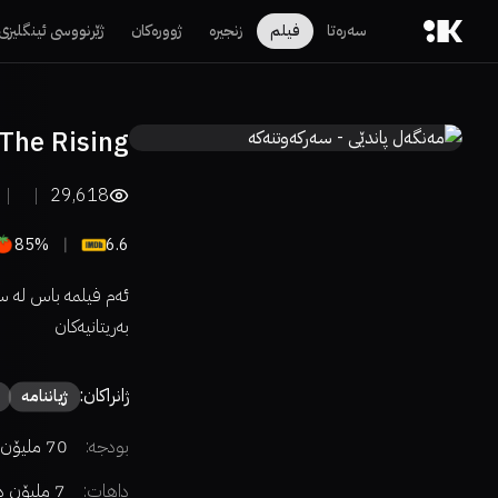
سەرەتا
فیلم
زنجیرە
ژوورەکان
ژێرنووسی ئینگلیزی
The Rising
29,618
85%
6.6
بەریتانیەکان
ژانراکان:
ژیاننامە
بودجە:
70 ملیۆن دۆلار
داهات:
7 ملیۆن دۆلار