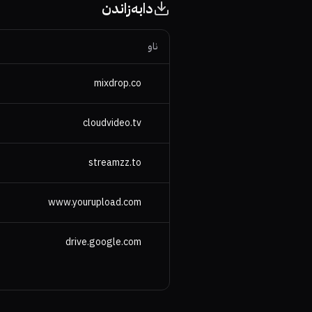
دابەزاندن
ناو
mixdrop.co
cloudvideo.tv
streamzz.to
www.yourupload.com
drive.google.com