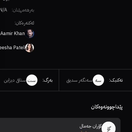
بەرهەمهێنان:
N/A
ئەکتەرەکان:
Aamir Khan
esha Patel
تەکنیک
:
سەنگەر سدیق
بەرگ
:
ستافی دیزاین
سە
ست
پێداچوونەوەکان
گۆران جەمال
گۆ