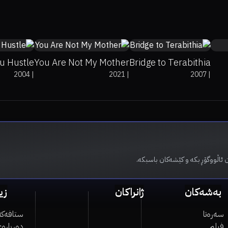
91%
7.7
74%
89%
5.8
74%
85%
7.1
u Hustle
You Are Not My Mother
Bridge to Terabithia
2004
|
2021
|
2007
|
 ئاڵووگۆڕ بکە و کێشەکان باسبکە.
بەشەکان
ژانراکان
زی
سەرەتا
ستافەکە
فیلم
دەربارەی