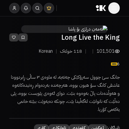
Long Live the King
101,501
118
خولەک
Korean
6
جانگ سێ چوول سەرۆکێکی چەتەیە، لە ماوەی ٣ ساڵی ڕابردوودا
عاشقی کانگ سۆ هیون بووە، هەرچەندە بەردەوام ڕەتیدەکاتەوە
و هەوڵدەدات پاڵ بەوەوە بنێت. دوای ئەوەی پێویست بووە، پێی
دەڵێت کە ناتوانێت لەگەڵیدا بێت، چونکە دەیەوێت ببێتە خانمی
یەکەمی کۆریا.
ژانراکان:
ئەكشن
كۆمێدی
تاوانکاری
کۆری