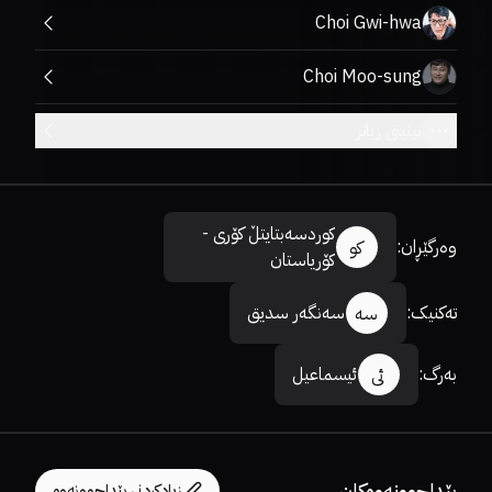
Choi Gwi-hwa
Choi Moo-sung
بینینی زیاتر
کوردسەبتایتڵ کۆری -
وەرگێڕان
:
کو
کۆریاستان
تەکنیک
:
سەنگەر سدیق
سە
بەرگ
:
ئیسماعیل
ئی
پێداچوونەوەکان
زیادکردنی پێداچوونەوە