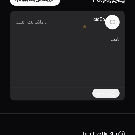
eis5a
EI
5 مانگ پێش ئێستا
نایاب 
کاردانەوە
Long Live the King