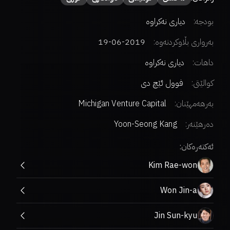
بودجە:
دیاری نەکراوە
بەرواری بڵاوکردنەوە:
2019-06-19
داهات:
دیاری نەکراوە
کوالێتی:
فوول ئێچ دی
بەرهەمهێنان:
Michigan Venture Capital
دەرهێنەر
:
Yoon-Seong Kang
ئەکتەرەکان:
Kim Rae-won
Won Jin-a
Jin Sun-kyu