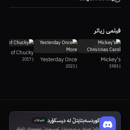
69%
78%
5.2
فیلمی زیاتر
7.6
100%
8
Cult of Chucky
Yesterday Once
Mickey's
2017
|
2023
|
1983
|
More
Christmas Carol
کوردسەبتایتڵ لە دیسکۆرد
چالاک
لەگەڵ ئەندامان و سەرپەرشتیارانی کوردسەبتایتڵ ڕاوبۆچوونەکان ئاڵووگۆڕ