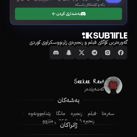
بکە و کێشەکان باسبکە.
بەشداری کردن
گەورەترین کۆگای فیلم و زنجیرەی ژێرنووسکراوی کوردی
گەشەپێدەر
بەشەکان
سەرەتا
فیلم
زنجیرە
مانگا
پێداچوونەوە
زنجیرە فیلم
250ـی مێژوو
ژانراکان