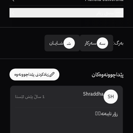
بینینی زیاتر
بەرگ
:
سەرکار
شـــایـــان
سە
شـ
پێداچوونەوەکان
زیادکردنی پێداچوونەوە
Shraddha
SH
1 ساڵ پێش ئێستا
زۆر تایبەتە❤️‍🔥
