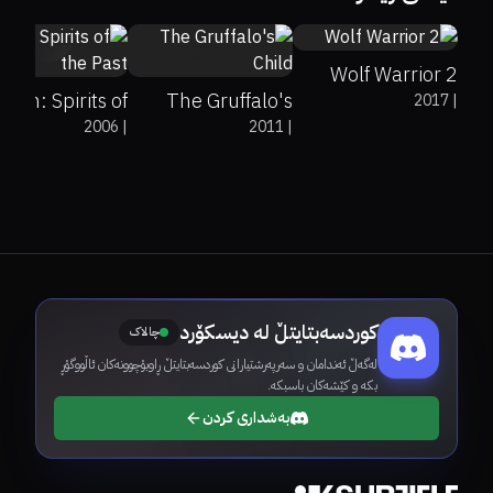
Wolf Warrior 2
rigin: Spirits of
The Gruffalo's
2017
|
2006
|
2011
|
the Past
Child
کوردسەبتایتڵ لە دیسکۆرد
چالاک
لەگەڵ ئەندامان و سەرپەرشتیارانی کوردسەبتایتڵ ڕاوبۆچوونەکان ئاڵووگۆڕ
بکە و کێشەکان باسبکە.
بەشداری کردن