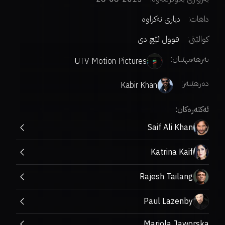
داهات:
دیاری نەکراوە
کوالێتی:
فوول ئێچ دی
بەرهەمهێنان:
UTV Motion Pictures
دەرهێنەر
:
Kabir Khan
ئەکتەرەکان:
Saif Ali Khan
Katrina Kaif
Rajesh Tailang
Paul Lazenby
Mariola Jaworska