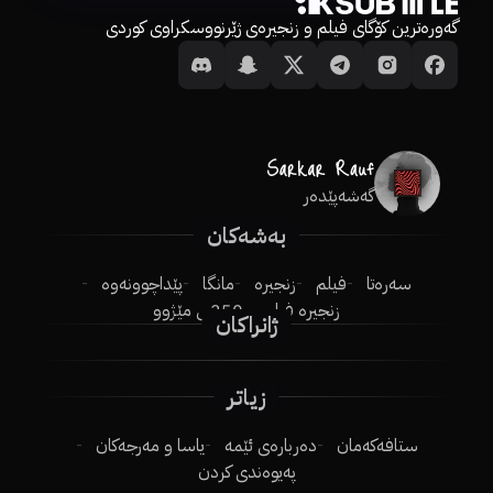
گەورەترین کۆگای فیلم و زنجیرەی ژێرنووسکراوی کوردی
گەشەپێدەر
بەشەکان
سەرەتا
فیلم
زنجیرە
مانگا
پێداچوونەوە
زنجیرە فیلم
250ـی مێژوو
ژانراکان
زیاتر
ستافەکەمان
دەربارەی ئێمە
یاسا و مەرجەکان
پەیوەندی کردن