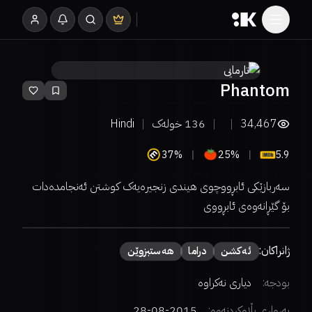
Phantom
34,467
136
خولەک
Hindi
37%
25%
5.9
سەربازێکی ئابڕووچوی هیندی زنجیرەیەک کوشتن ئەنجامدەدات
بۆ گێڕانەوەی ئابڕووی
ژانراکان:
ئەكشن
دراما
هەستبزوێن
بودجە:
دیاری نەکراوە
بەرواری بڵاوکردنەوە:
2015-08-28