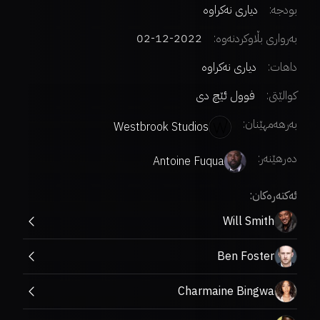
بودجە:
دیاری نەکراوە
بەرواری بڵاوکردنەوە:
2022-12-02
داهات:
دیاری نەکراوە
کوالێتی:
فوول ئێچ دی
بەرهەمهێنان:
Westbrook Studios
دەرهێنەر
:
Antoine Fuqua
ئەکتەرەکان:
Will Smith
Ben Foster
Charmaine Bingwa