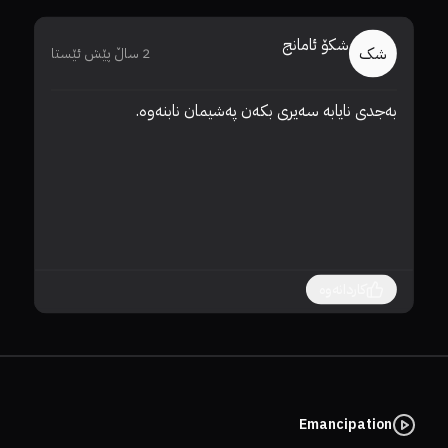
شکۆ ئامانج
شک
2 ساڵ پێش ئێستا
بەجدی نایابە سەیری بکەن پەشیمان نابنەوە.
🖤
کاردانەوە
Emancipation