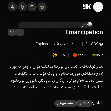
Emancipation
31,839
132
خولەک
English
53%
45%
6.2
پیتەر کۆیلەیەکە لە کێڵگەکانی لویزیانا هەڵدێت دوای ئەوەی بە زۆر لە
ژن و منداڵەکانی دووردەخەنەوە و وەک کۆیلەیەک لە کێڵگەکەدا
ئیش دەکات بەڵام دواتر لە ڕێگەی زەلکاوەکانی باکووری لویزیاناوە
هەڵدێتکە لە گەشتێکی سەختدا هەوڵدەدات لە خاوەنەکەی ڕابکات
ژانراکان:
ئەكشن
هەستبزوێن