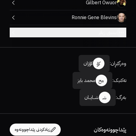
Gilbert Owuor
Ronnie Gene Blevins
بینینی زیاتر
وەرگێڕان
:
کۆژان
کۆ
تەکنیک
:
محمد بایز
مح
بەرگ
:
شـــایـــان
شـ
پێداچوونەوەکان
زیادکردنی پێداچوونەوە