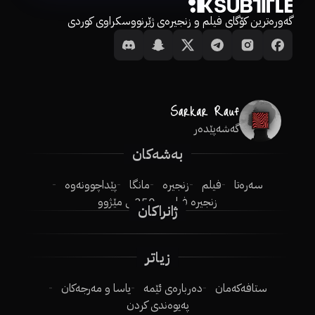
گەورەترین کۆگای فیلم و زنجیرەی ژێرنووسکراوی کوردی
گەشەپێدەر
بەشەکان
سەرەتا
فیلم
زنجیرە
مانگا
پێداچوونەوە
زنجیرە فیلم
250ـی مێژوو
ژانراکان
زیاتر
ستافەکەمان
دەربارەی ئێمە
یاسا و مەرجەکان
پەیوەندی کردن