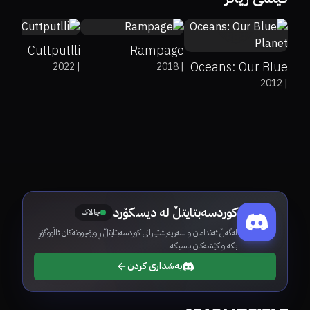
7.6
Cuttputlli
Rampage
Oceans: Our Blue
2022
|
2018
|
2012
|
Planet
کوردسەبتایتڵ لە دیسکۆرد
چالاک
لەگەڵ ئەندامان و سەرپەرشتیارانی کوردسەبتایتڵ ڕاوبۆچوونەکان ئاڵووگۆڕ
بکە و کێشەکان باسبکە.
بەشداری کردن