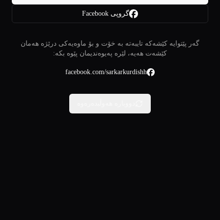
گروپی Facebook
گەر پێتوایە کێشەکە تایبەتە بە خۆت و بۆ ماوەیەکی درێژە هەمان
کێشەت هەیە، لێرە پەیوەندیمان پێوە بکە:
facebook.com/sarkarkurdishh
دووبارە هەوڵبدەرەوە