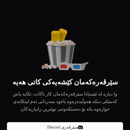
سێرڤەرەکەمان کێشەیەکی کاتی هەیە
وا دیارە لە ئێستادا سێرڤەرەکەمان کار ناکات، تکایە پاش
کەمێکی دیکە هەوڵبدەرەوە یاخود سەردانی ئەم لینکانەی
خوارەوە بکە بۆ دەستکەوتنی نوێترین زانیاریەکان
سێرڤەری Discord