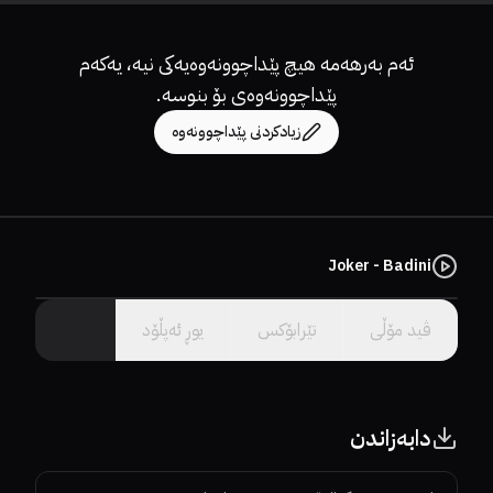
ئەم بەرهەمە هیچ پێداچوونەوەیەکی نیە، یەکەم
پێداچوونەوەی بۆ بنوسە.
زیادکردنی پێداچوونەوە
Joker - Badini
سێرڤەرێک هەڵبژێرە.
ڤید مۆڵى
تێرابۆکس
یوڕ ئەپڵۆد
دابەزاندن