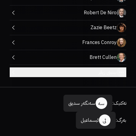
Robert De Niro
Zazie Beetz
Frances Conroy
Brett Cullen
بینینی زیاتر
تەکنیک
:
سەنگەر سدیق
سە
بەرگ
:
ئیسماعیل
ئی