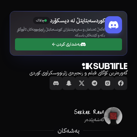
کوردسەبتایتڵ لە دیسکۆرد
چالاک
لەگەڵ ئەندامان و سەرپەرشتیارانی کوردسەبتایتڵ ڕاوبۆچوونەکان ئاڵووگۆڕ
بکە و کێشەکان باسبکە.
بەشداری کردن
گەورەترین کۆگای فیلم و زنجیرەی ژێرنووسکراوی کوردی
گەشەپێدەر
بەشەکان