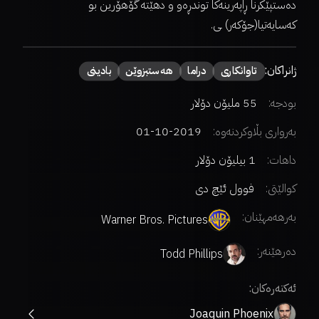
دەستپێکرنا ڕاپەرینەکا توندڕەو و دهێتە گۆهۆرین بو
کەسایەتیا(جۆکەر) ـی.
ژانراکان:
تاوانکاری
دراما
هەستبزوێن
بادینی
بودجە:
55 ملیۆن دۆلار
بەرواری بڵاوکردنەوە:
2019-10-01
داهات:
1 بیلیۆن دۆلار
کوالێتی:
فوول ئێچ دی
بەرهەمهێنان:
Warner Bros. Pictures
دەرهێنەر
:
Todd Phillips
ئەکتەرەکان:
Joaquin Phoenix