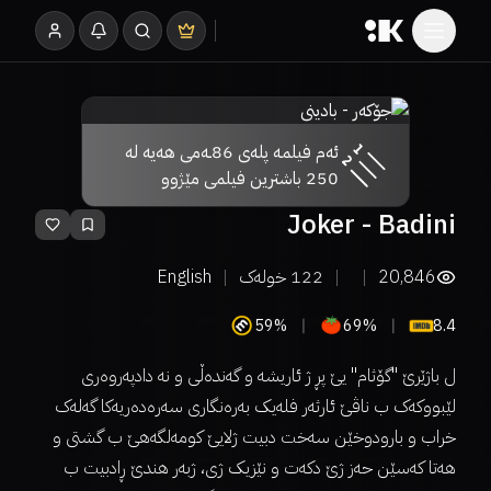
ئەم فیلمە پلەی 86ـەمی هەیە لە
250 باشترین فیلمی مێژوو
Joker - Badini
20,846
122
خولەک
English
59%
69%
8.4
ل باژێرێ "گۆثام" یێ پڕ ژ ئاریشە و گەندەڵی و نە دادپەروەری
لێبووکەک ب ناڤێ ئارثەر فلەیک بەرەنگاری سەرەدەریەکا گەلەک
خراب و بارودوخێن سەخت دبیت ژلایێ کومەلگەهێ ب گشتی و
هەتا کەسێن حەز ژێ دکەت و نێزیک ژی، ژبەر هندێ ڕادبیت ب