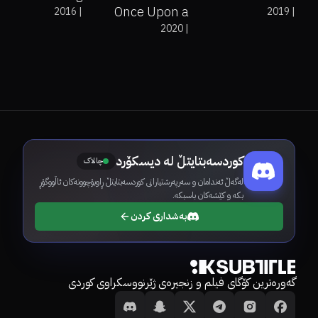
Once Upon a
2016
|
2019
|
2020
|
Snowman
کوردسەبتایتڵ لە دیسکۆرد
چالاک
لەگەڵ ئەندامان و سەرپەرشتیارانی کوردسەبتایتڵ ڕاوبۆچوونەکان ئاڵووگۆڕ
بکە و کێشەکان باسبکە.
بەشداری کردن
گەورەترین کۆگای فیلم و زنجیرەی ژێرنووسکراوی کوردی