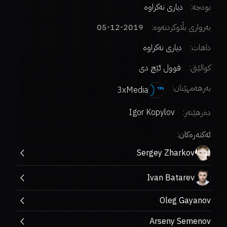
بودجە:
دیاری نەکراوە
بەرواری بڵاوکردنەوە:
2019-12-05
داهات:
دیاری نەکراوە
کوالێتی:
فوول ئێچ دی
بەرهەمهێنان:
3xMedia
دەرهێنەر
:
Igor Kopylov
ئەکتەرەکان:
Sergey Zharkov
Ivan Batarev
Oleg Gayanov
Arseny Semenov