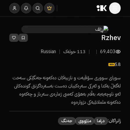
Rzhev
69,403
113
خولەک
Russian
5.8
سوپای سووری سۆڤیەت و نازییەکان دەکەونە جەنگێکی سەخت
لەگەڵ یەکدا و ئەرکی سەرەکییان دەست بەسەرداگرتنی گوندەکانی
ئەو ناوچەیەیە، بەڵام بەھۆی کەمیی ژمارەی سەرباز و چەکەوە
دەکەونە ململانێیەکی دژوارەوە
ژانراکان:
دراما
مێژووی
جەنگ