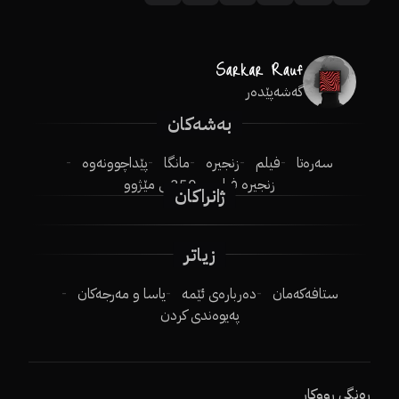
گەشەپێدەر
بەشەکان
سەرەتا
فیلم
زنجیرە
مانگا
پێداچوونەوە
زنجیرە فیلم
250ـی مێژوو
ژانراکان
زیاتر
ستافەکەمان
دەربارەی ئێمە
یاسا و مەرجەکان
پەیوەندی کردن
ڕەنگی ڕووکار