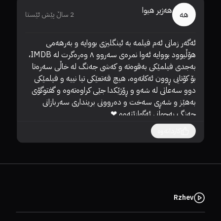
هەژیر هیوا
هە
2 ساڵ پێش ئێستا
ئەگەر زمانی ئەم فیلمە بە ئینگلیزی بووایە و بەرهەمی 
هۆڵیوود بووایە ئەوا نمرەی سەروو ٨ وەرەگرت لە IMDB، 
پێش
بەجدی فیلمێکی بەقوەتە و کەشی جەنگ لە خاڵی سەرەتا 
بۆ کۆتایی ڕوون ئەکاتەوە، هیچ قەتعێکی تیا نییە و فیلمێکی 
دوو سەعاتی لە شەو و ڕۆژێکدا جێی کراوەتەوە و گفتوگۆی 
بەهێز و شەڕی سەخت و دەروونی برینداری سەربازانی 
جەنگ بەجوانی ئەگوازێتەوە ❤

کاردانەوە
Rzhev