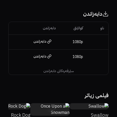
دابەزاندن
ناو
کوالێتی
دابەزاندن
دابەزاندن
1080p
دابەزاندن
1080p
سێرڤەرەکانی دابەزاندن
48%
47%
6
65%
88%
6.4
فیلمی زیاتر
7
Rock Dog
Swallow