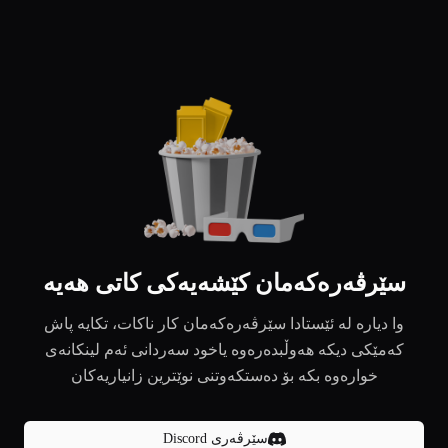
سێرڤەرەکەمان کێشەیەکی کاتی هەیە
وا دیارە لە ئێستادا سێرڤەرەکەمان کار ناکات، تکایە پاش
کەمێکی دیکە هەوڵبدەرەوە یاخود سەردانی ئەم لینکانەی
خوارەوە بکە بۆ دەستکەوتنی نوێترین زانیاریەکان
سێرڤەری Discord