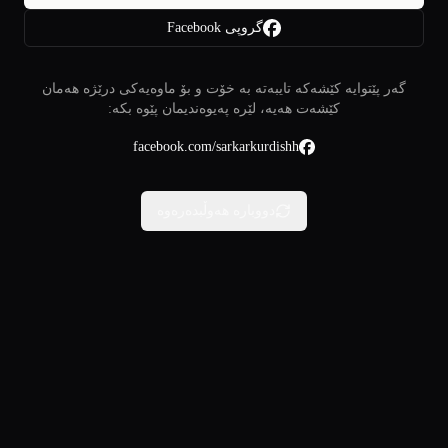
گروپی Facebook
گەر پێتوایە کێشەکە تایبەتە بە خۆت و بۆ ماوەیەکی درێژە هەمان
کێشەت هەیە، لێرە پەیوەندیمان پێوە بکە:
facebook.com/sarkarkurdishh
دووبارە هەوڵبدەرەوە