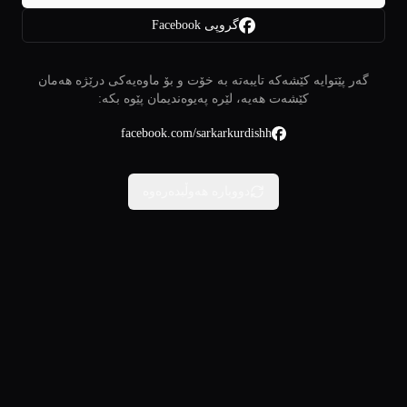
گروپی Facebook
گەر پێتوایە کێشەکە تایبەتە بە خۆت و بۆ ماوەیەکی درێژە هەمان
کێشەت هەیە، لێرە پەیوەندیمان پێوە بکە:
facebook.com/sarkarkurdishh
دووبارە هەوڵبدەرەوە