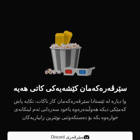
سێرڤەرەکەمان کێشەیەکی کاتی هەیە
وا دیارە لە ئێستادا سێرڤەرەکەمان کار ناکات، تکایە پاش
کەمێکی دیکە هەوڵبدەرەوە یاخود سەردانی ئەم لینکانەی
خوارەوە بکە بۆ دەستکەوتنی نوێترین زانیاریەکان
سێرڤەری Discord