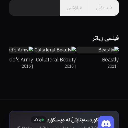
ڤید مۆڵى
تێرابۆکس
38%
31%
5.2
23%
14%
6.8
40%
21%
5.6
فیلمی زیاتر
Dad's Army
Collateral Beauty
Beastly
2016
|
2016
|
2011
|
کوردسەبتایتڵ لە دیسکۆرد
چالاک