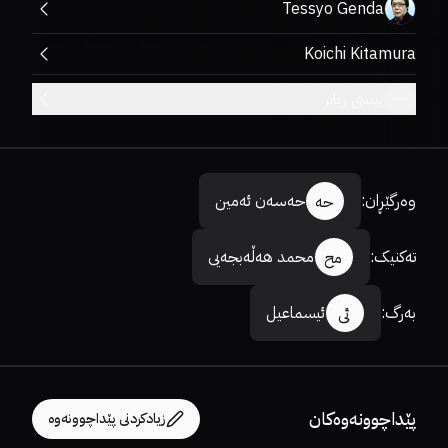
Tessyo Genda
Koichi Kitamura
بینینی زیاتر
وەرگێڕان
:
حەسەن ئەمین
حە
تەکنیک
:
محمد هەڵەبجەیی
مح
بەرگ
:
ئیسماعیل
ئی
پێداچوونەوەکان
زیادکردنی پێداچوونەوە