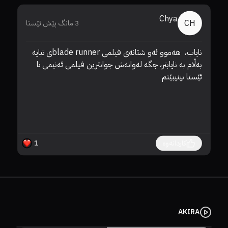
Chya
CH
3 مانگ پێش ئێستا
نایاب،  هەموو ئەو شتانەی فیلمی blade runnerی تیایە 
بەڵام بە نایابتر، جگە لەوانەش جوانترین فیلمی ئەنیمی تا 
ئێستا بینیبێتم
کاردانەوە
1
AKIRA
سێرڤەرێک هەڵبژێرە.