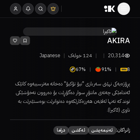
AKIRA
20,314
124
خولەک
Japanese
67%
91%
8
پڕۆژەیەکی نهێنی سەربازی "نیۆ تۆکیۆ" دەخاتە مەترسییەوە کاتێک
ئەندامێکی چەتەی مانتۆڕ سوار دەگۆڕێت بۆ دەروون نەخۆشێکی
توند کە تەنها لەلایەن هەرزەکارێکەوە دەتوانرێت بوەستێنرێت بە
ناوی (ئاکیرا).
ژانراکان:
ئەنیمەیشن
ئەكشن
دراما