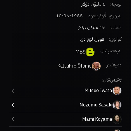
بودجە:
6 ملیۆن دۆلار
بەرواری بڵاوکردنەوە:
1988-06-10
داهات:
49 ملیۆن دۆلار
کوالێتی:
فوول ئێچ دی
بەرهەمهێنان:
MBS
دەرهێنەر
:
Katsuhiro Ôtomo
ئەکتەرەکان:
Mitsuo Iwata
Nozomu Sasaki
Mami Koyama