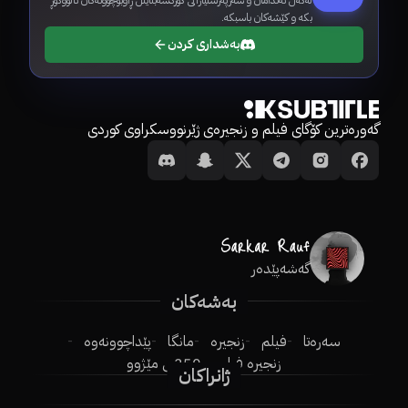
لەگەڵ ئەندامان و سەرپەرشتیارانی کوردسەبتایتڵ ڕاوبۆچوونەکان ئاڵووگۆڕ
بکە و کێشەکان باسبکە.
بەشداری کردن
گەورەترین کۆگای فیلم و زنجیرەی ژێرنووسکراوی کوردی
گەشەپێدەر
بەشەکان
سەرەتا
فیلم
زنجیرە
مانگا
پێداچوونەوە
زنجیرە فیلم
250ـی مێژوو
ژانراکان