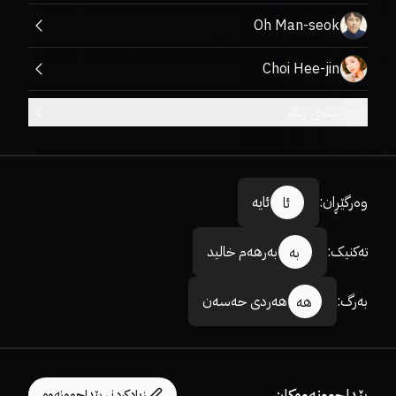
Oh Man-seok
Choi Hee-jin
بینینی زیاتر
وەرگێڕان
:
ئایە
ئا
تەکنیک
:
بەرهەم خالید
بە
بەرگ
:
هەردی حەسەن
هە
پێداچوونەوەکان
زیادکردنی پێداچوونەوە