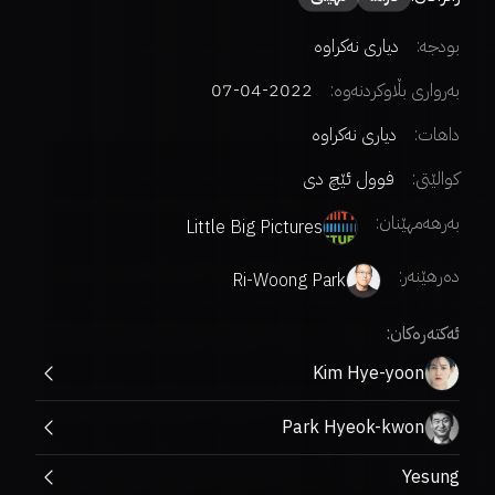
بودجە:
دیاری نەکراوە
بەرواری بڵاوکردنەوە:
2022-04-07
داهات:
دیاری نەکراوە
کوالێتی:
فوول ئێچ دی
بەرهەمهێنان:
Little Big Pictures
دەرهێنەر
:
Ri-Woong Park
ئەکتەرەکان:
Kim Hye-yoon
Park Hyeok-kwon
Yesung