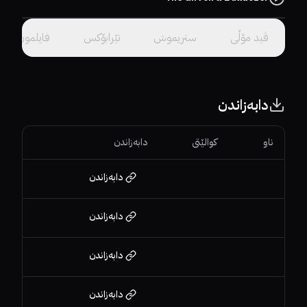
سێرڤەرێک هەڵبژێرە.
ڤید مۆڵى
ستریموش
تێرابۆکس
فایلمون
دابەزاندن
ناو
کوالێتی
دابەزاندن
دابەزاندن
دابەزاندن
دابەزاندن
دابەزاندن