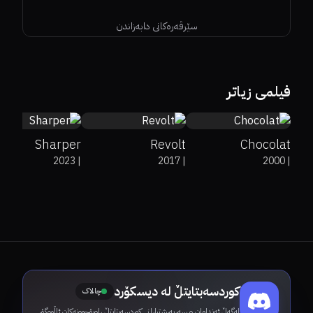
سێرڤەرەکانی دابەزاندن
65%
6.6
5.2
64%
63%
7.2
فیلمی زیاتر
Sharper
Revolt
Chocolat
2023
|
2017
|
2000
|
کوردسەبتایتڵ لە دیسکۆرد
چالاک
لەگەڵ ئەندامان و سەرپەرشتیارانی کوردسەبتایتڵ ڕاوبۆچوونەکان ئاڵووگۆڕ