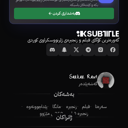
بکە و کێشەکان باسبکە.
بەشداری کردن
گەورەترین کۆگای فیلم و زنجیرەی ژێرنووسکراوی کوردی
گەشەپێدەر
بەشەکان
سەرەتا
فیلم
زنجیرە
مانگا
پێداچوونەوە
زنجیرە فیلم
250ـی مێژوو
ژانراکان