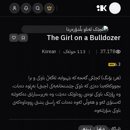
The Girl on a Bulldozer
37,178
113
خولەک
Korean
6.3
(هێ یۆنگ) کچێکی گەنجە کە بێهیوایە، لەگەڵ باوکی و برا
بچووکەکەیدا دەژی کە باوکی چێشتخانەیەکی (چینی) بەڕێوە دەبات،
وە ڕۆژێک باوکی توشی ڕوداوێک دەبێت وە بەرپرسیارێتی دەکەوێتە
ئەستۆی ئەو و هەوڵی ئەوە دەدات کە ڕاستی پشتی ڕووداوەکەی
باوکی بدۆزێتەوە.
ژانراکان:
دراما
نهێنی