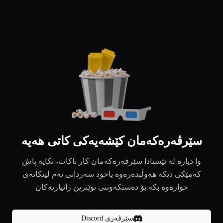
سێرڤەرەکەمان کێشەیەکی کاتی هەیە
وا دیارە لە ئێستادا سێرڤەرەکەمان کار ناکات، تکایە پاش
کەمێکی دیکە هەوڵبدەرەوە یاخود سەردانی ئەم لینکانەی
خوارەوە بکە بۆ دەستکەوتنی نوێترین زانیاریەکان
سێرڤەری Discord