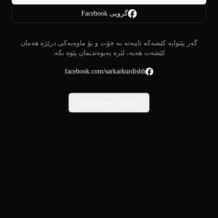
گروپی Facebook
گەر پێتوایە کێشەکە تایبەتە بە خۆت و بۆ ماوەیەکی درێژە هەمان
کێشەت هەیە، لێرە پەیوەندیمان پێوە بکە:
facebook.com/sarkarkurdishh
دووبارە هەوڵبدەرەوە