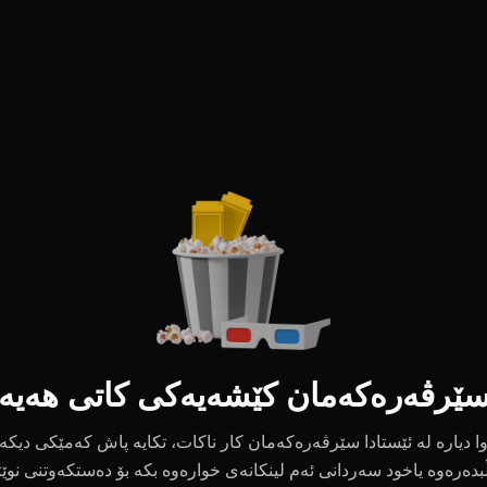
ێرڤەرەکەمان کێشەیەکی کاتی هەیە
ا دیارە لە ئێستادا سێرڤەرەکەمان کار ناکات، تکایە پاش کەمێکی دیکە
بدەرەوە یاخود سەردانی ئەم لینکانەی خوارەوە بکە بۆ دەستکەوتنی نوێ