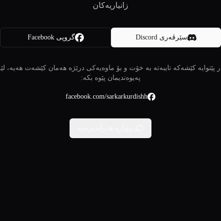
زانیاریەکان
سێرڤەری Discord
گروپی Facebook
 پێتوایە کێشەکە تایبەتە بە خۆت و بۆ ماوەیەکی درێژە هەمان کێشەت هەیە، لێ
پەیوەندیمان پێوە بکە:
facebook.com/sarkarkurdishh
دووبارە هەوڵبدەرەوە