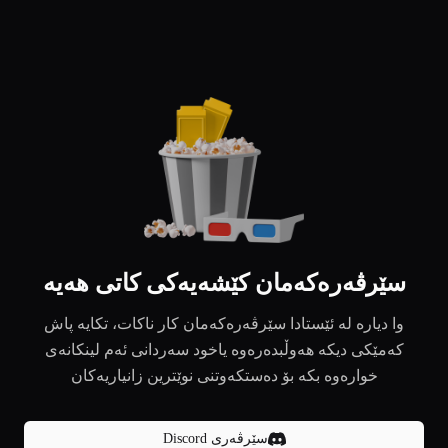
سێرڤەرەکەمان کێشەیەکی کاتی هەیە
وا دیارە لە ئێستادا سێرڤەرەکەمان کار ناکات، تکایە پاش
کەمێکی دیکە هەوڵبدەرەوە یاخود سەردانی ئەم لینکانەی
خوارەوە بکە بۆ دەستکەوتنی نوێترین زانیاریەکان
سێرڤەری Discord