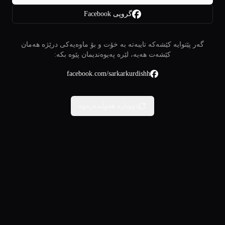
گروپی Facebook
گەر پێتوایە کێشەکە تایبەتە بە خۆت و بۆ ماوەیەکی درێژە هەمان
کێشەت هەیە، لێرە پەیوەندیمان پێوە بکە:
facebook.com/sarkarkurdishh
دووبارە هەوڵبدەرەوە