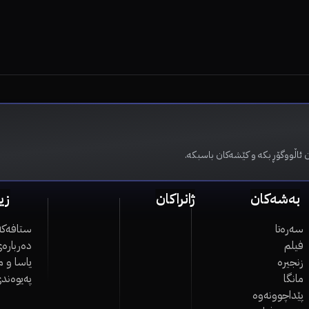
 ئاڵووگۆڕ بکە و کێشەکان باسبکە.
بەشەکان
ژانراکان
زی
سەرەتا
ستافەکە
فیلم
دەربارەی
زنجیرە
یاسا و 
مانگا
پەیوەند
پێداچوونەوە