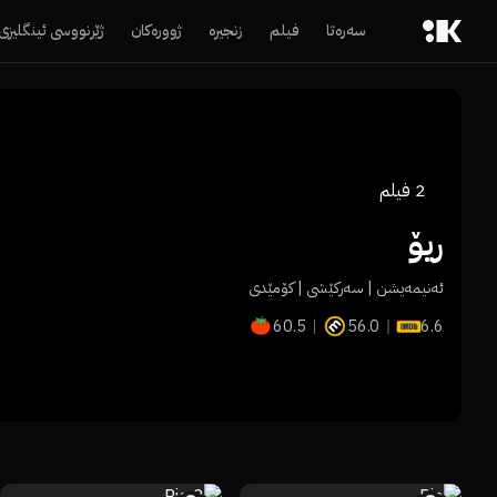
سەرەتا
فیلم
زنجیرە
ژوورەکان
ژێرنووسی ئینگلیزی
2
فیلم
ڕیۆ
ئەنیمەیشن | سەركێشی | كۆمێدی
60.5
56.0
6.6
49%
49%
6.3
63%
72%
6.9