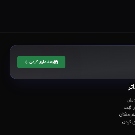
بەشداری کردن
اتر
مان
 ئێمە
مەرجەکان
ی کردن