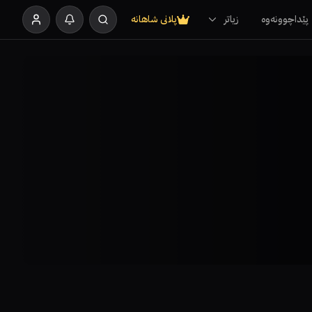
پێداچوونەوە
زیاتر
پلانی شاهانە