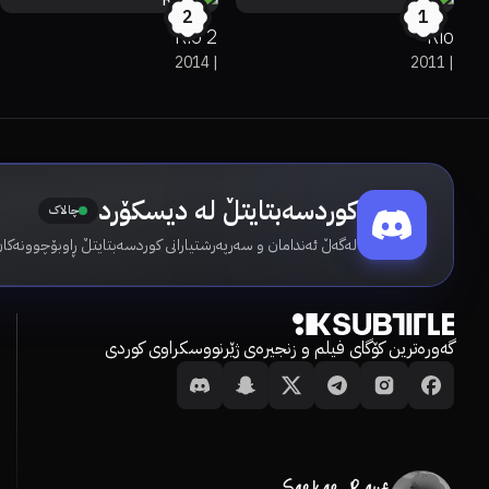
2
1
Rio 2
Rio
2014
|
2011
|
کوردسەبتایتڵ لە دیسکۆرد
چالاک
لەگەڵ ئەندامان و سەرپەرشتیارانی کوردسەبتایتڵ ڕاوبۆچوونەکان
گەورەترین کۆگای فیلم و زنجیرەی ژێرنووسکراوی کوردی