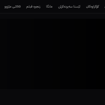
کۆکراوەکان
ئێستا سەیردەکرێن
مانگا
زنجیرە فیلم
250ـی مێژوو