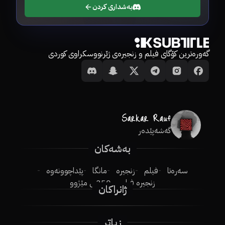
بەشداری کردن
گەورەترین کۆگای فیلم و زنجیرەی ژێرنووسکراوی کوردی
گەشەپێدەر
بەشەکان
سەرەتا
فیلم
زنجیرە
مانگا
پێداچوونەوە
زنجیرە فیلم
250ـی مێژوو
ژانراکان
زیاتر