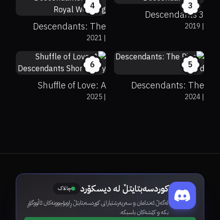
4
3
Descendants 3
Descendants: The
2019
|
2021
|
Royal Wedding
0%
0%
0
0%
0%
0
6
5
Shuffle of Love: A
Descendants: The
2025
|
2024
|
Descendants Short
Rise of Red
Story
کوردسەبتایتڵ لە دیسکۆرد
چالاک
لەگەڵ ئەندامان و سەرپەرشتیارانی کوردسەبتایتڵ ڕاوبۆچوونەکان ئاڵووگۆڕ
بکە و کێشەکان باسبکە.