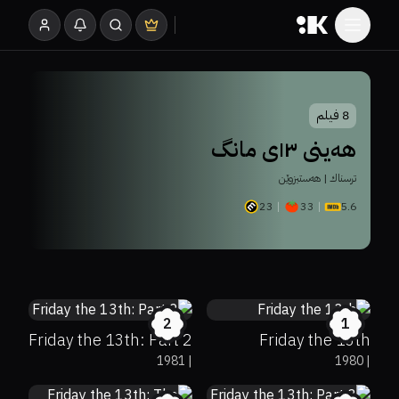
8
فیلم
هەینی ١٣ی مانگ
ترسناك | هەستبزوێن
23
33
5.6
26%
35%
6.1
22%
68%
6.4
2
1
Friday the 13th: Part 2
Friday the 13th
30%
17%
5.6
1981
|
1980
|
33%
25%
6