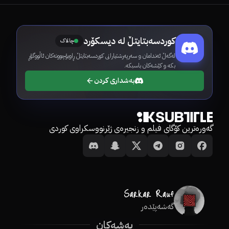
کوردسەبتایتڵ لە دیسکۆرد
چالاک
لەگەڵ ئەندامان و سەرپەرشتیارانی کوردسەبتایتڵ ڕاوبۆچوونەکان ئاڵووگۆڕ
بکە و کێشەکان باسبکە.
بەشداری کردن
گەورەترین کۆگای فیلم و زنجیرەی ژێرنووسکراوی کوردی
گەشەپێدەر
بەشەکان