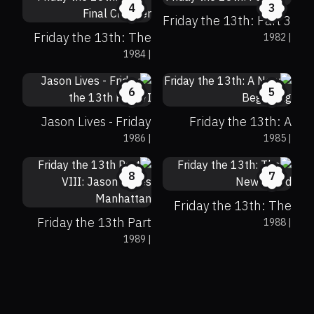
4
3
Friday the 13th: Part 3
Friday the 13th: The
1982
|
1984
|
Final Chapter
30%
59%
6
16%
15%
4.8
6
5
Jason Lives - Friday
Friday the 13th: A
1986
|
1985
|
the 13th Part VI
New Beginning
13%
31%
5.2
14%
11%
4.5
8
7
Friday the 13th: The
Friday the 13th Part
1988
|
New Blood
1989
|
VIII: Jason Takes
Manhattan