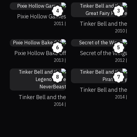
4
3
Pixie Hollow Games
Tinker Bell and the
2011
|
6.7
62%
7
2010
|
Great Fairy Rescue
6
5
Pixie Hollow Bake Off
Secret of the Wings
2013
|
2012
|
51%
81%
6.6
52%
75%
7.2
8
7
Tinker Bell and the
Tinker Bell and the
2014
|
Pirate Fairy
2014
|
Legend of the
NeverBeast