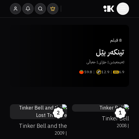
8
فیلم
تینکەر بێل
ئەنیمەیشن | خێزانی | خەیاڵی
59.8
12.9
6.9
90%
6.8
100%
6.7
2
1
Tinker Bell
Tinker Bell and the
2008
|
7
2009
|
Lost Treasure
70%
6.9