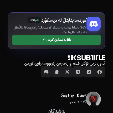
کوردسەبتایتڵ لە دیسکۆرد
چالاک
لەگەڵ ئەندامان و سەرپەرشتیارانی کوردسەبتایتڵ ڕاوبۆچوونەکان ئاڵووگۆڕ
بکە و کێشەکان باسبکە.
بەشداری کردن
گەورەترین کۆگای فیلم و زنجیرەی ژێرنووسکراوی کوردی
گەشەپێدەر
بەشەکان