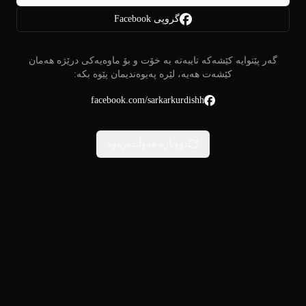
گروپی Facebook
گەر پێتوایە کێشەکە تایبەتە بە خۆت و بۆ ماوەیەکی درێژە هەمان
کێشەت هەیە، لێرە پەیوەندیمان پێوە بکە:
facebook.com/sarkarkurdishh
دووبارە هەوڵبدەرەوە