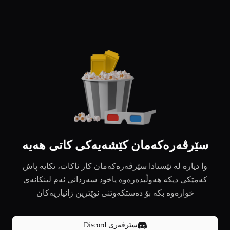
سێرڤەرەکەمان کێشەیەکی کاتی هەیە
وا دیارە لە ئێستادا سێرڤەرەکەمان کار ناکات، تکایە پاش
کەمێکی دیکە هەوڵبدەرەوە یاخود سەردانی ئەم لینکانەی
خوارەوە بکە بۆ دەستکەوتنی نوێترین زانیاریەکان
سێرڤەری Discord