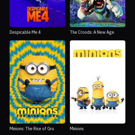
Despicable Me 4
The Croods: A New Age
Minions: The Rise of Gru
Minions