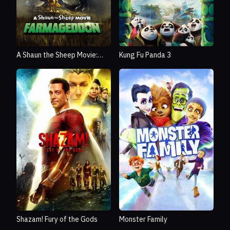
A Shaun the Sheep Movie:
Kung Fu Panda 3
Farmageddon
Shazam! Fury of the Gods
Monster Family