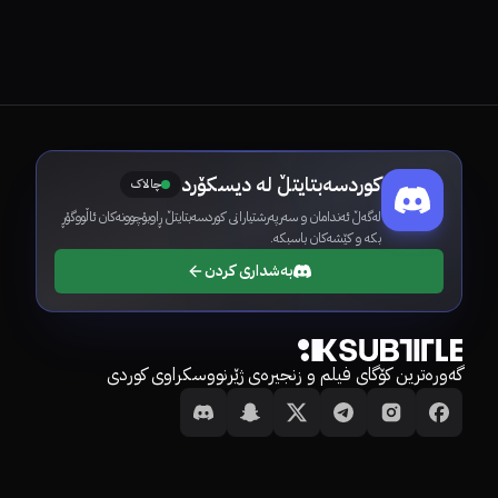
کوردسەبتایتڵ لە دیسکۆرد
چالاک
لەگەڵ ئەندامان و سەرپەرشتیارانی کوردسەبتایتڵ ڕاوبۆچوونەکان ئاڵووگۆڕ
بکە و کێشەکان باسبکە.
بەشداری کردن
گەورەترین کۆگای فیلم و زنجیرەی ژێرنووسکراوی کوردی