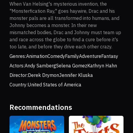
When Van Helsing's mysterious invention, the
"Monsterfication Ray," goes haywire, Drac and his
monster pals are all transformed into humans, and
Johnny becomes a monster. In their new
mismatched bodies, Drac and Johnny must team up
and race across the globe to find a cure before it's
too late, and before they drive each other crazy.
Genres:
Animation
Comedy
Family
Adventure
Fantasy
Actors:
Andy Samberg
Selena Gomez
Kathryn Hahn
Director:
Derek Drymon
Jennifer Kluska
Country:
United States of America
Recommendations