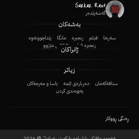
گەشەپێدەر
بەشەکان
سەرەتا
فیلم
زنجیرە
مانگا
پێداچوونەوە
زنجیرە فیلم
250ـی مێژوو
ژانراکان
زیاتر
ستافەکەمان
دەربارەی ئێمە
یاسا و مەرجەکان
پەیوەندی کردن
ڕەنگی ڕووکار
2026
هەموو مافێکی پارێزراوە بۆ کوردسەبتایتڵ @