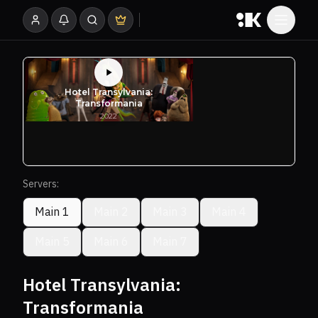
Servers:
Main 1
Main 2
Main 3
Main 4
Main 5
Main 6
Main 7
Hotel Transylvania:
Transformania