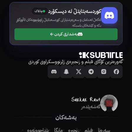
کوردسەبتایتڵ لە دیسکۆرد
چالاک
لەگەڵ ئەندامان و سەرپەرشتیارانی کوردسەبتایتڵ ڕاوبۆچوونەکان ئاڵووگۆڕ
بکە و کێشەکان باسبکە.
بەشداری کردن
گەورەترین کۆگای فیلم و زنجیرەی ژێرنووسکراوی کوردی
گەشەپێدەر
بەشەکان
سەرەتا
فیلم
زنجیرە
مانگا
پێداچوونەوە