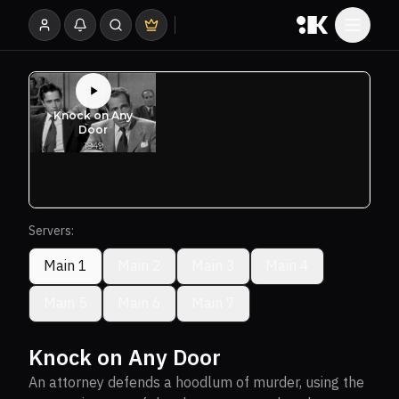
Servers:
Main 1
Main 2
Main 3
Main 4
Main 5
Main 6
Main 7
Knock on Any Door
An attorney defends a hoodlum of murder, using the