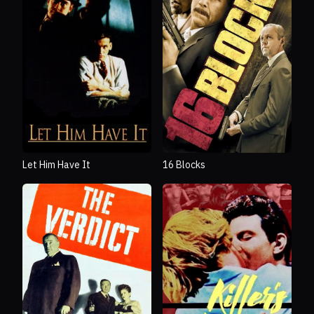
Let Him Have It
16 Blocks