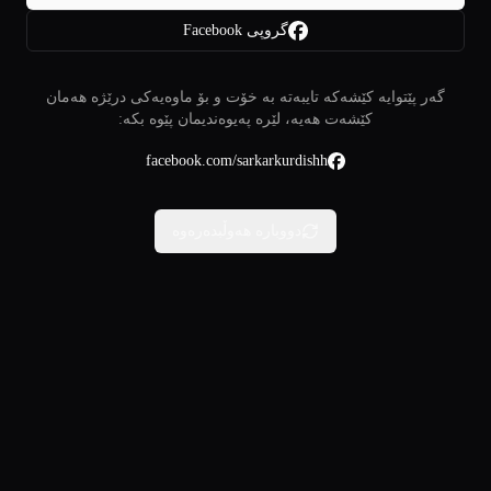
گروپی Facebook
گەر پێتوایە کێشەکە تایبەتە بە خۆت و بۆ ماوەیەکی درێژە هەمان
کێشەت هەیە، لێرە پەیوەندیمان پێوە بکە:
facebook.com/sarkarkurdishh
دووبارە هەوڵبدەرەوە