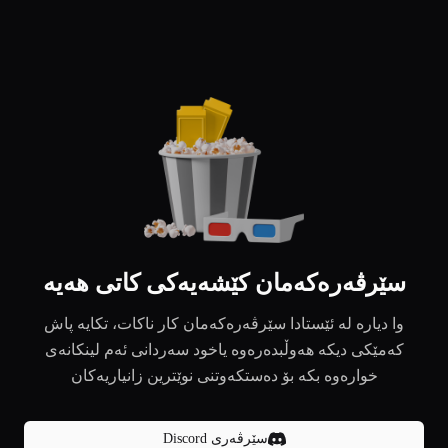
سێرڤەرەکەمان کێشەیەکی کاتی هەیە
وا دیارە لە ئێستادا سێرڤەرەکەمان کار ناکات، تکایە پاش
کەمێکی دیکە هەوڵبدەرەوە یاخود سەردانی ئەم لینکانەی
خوارەوە بکە بۆ دەستکەوتنی نوێترین زانیاریەکان
سێرڤەری Discord