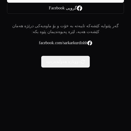
گروپی Facebook
گەر پێتوایە کێشەکە تایبەتە بە خۆت و بۆ ماوەیەکی درێژە هەمان
کێشەت هەیە، لێرە پەیوەندیمان پێوە بکە:
facebook.com/sarkarkurdishh
دووبارە هەوڵبدەرەوە