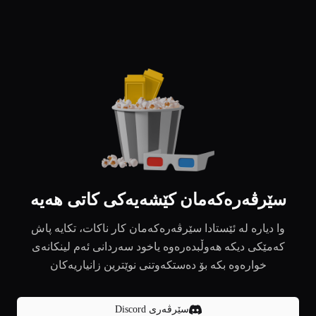
سێرڤەرەکەمان کێشەیەکی کاتی هەیە
وا دیارە لە ئێستادا سێرڤەرەکەمان کار ناکات، تکایە پاش
کەمێکی دیکە هەوڵبدەرەوە یاخود سەردانی ئەم لینکانەی
خوارەوە بکە بۆ دەستکەوتنی نوێترین زانیاریەکان
سێرڤەری Discord