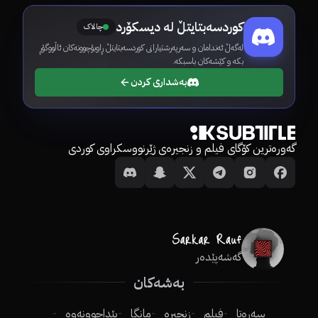
کوردسەبتایتڵ لە دیسکۆرد
چالاک
لەگەڵ ئەندامان و سەرپەرشتیارانی کوردسەبتایتڵ ڕاوبۆچوونەکان ئاڵووگۆڕ
بکە و کێشەکان باسبکە.
بەشداری کردن
گەورەترین کۆگای فیلم و زنجیرەی ژێرنووسکراوی کوردی
گەشەپێدەر
بەشەکان
سەرەتا
فیلم
زنجیرە
مانگا
پێداچوونەوە