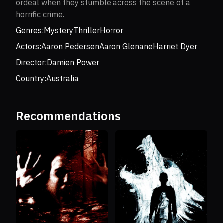
ordeal when they stumble across the scene of a
horrific crime.
Genres:
Mystery
Thriller
Horror
Actors:
Aaron Pedersen
Aaron Glenane
Harriet Dyer
Director:
Damien Power
Country:
Australia
Recommendations