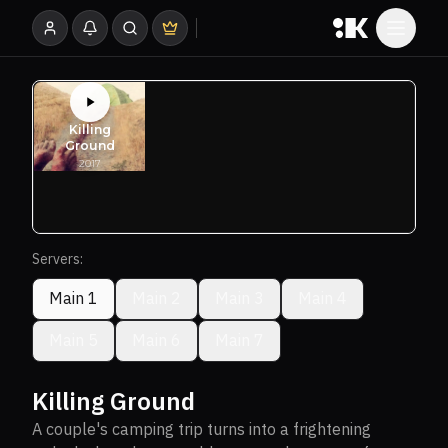
Servers:
Main 1
Main 2
Main 3
Main 4
Main 5
Main 6
Main 7
Killing Ground
A couple's camping trip turns into a frightening