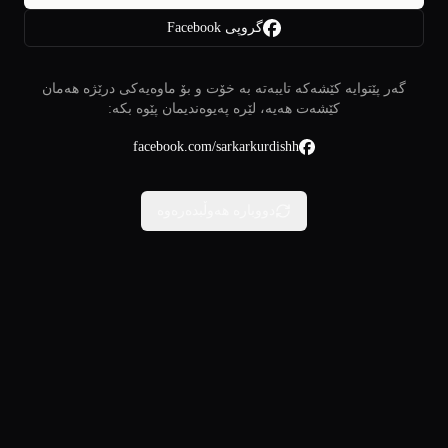
گروپی Facebook
گەر پێتوایە کێشەکە تایبەتە بە خۆت و بۆ ماوەیەکی درێژە هەمان
کێشەت هەیە، لێرە پەیوەندیمان پێوە بکە:
facebook.com/sarkarkurdishh
دووبارە هەوڵبدەرەوە