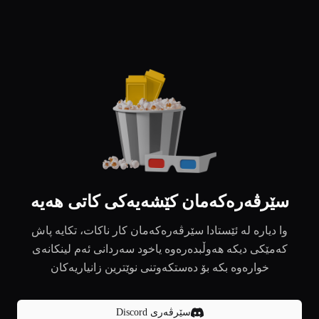
سێرڤەرەکەمان کێشەیەکی کاتی هەیە
وا دیارە لە ئێستادا سێرڤەرەکەمان کار ناکات، تکایە پاش
کەمێکی دیکە هەوڵبدەرەوە یاخود سەردانی ئەم لینکانەی
خوارەوە بکە بۆ دەستکەوتنی نوێترین زانیاریەکان
سێرڤەری Discord