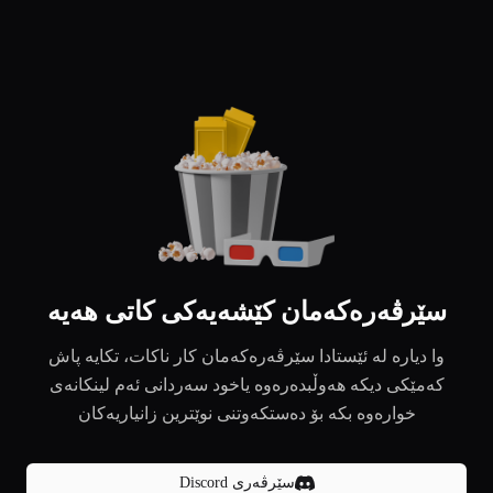
سێرڤەرەکەمان کێشەیەکی کاتی هەیە
وا دیارە لە ئێستادا سێرڤەرەکەمان کار ناکات، تکایە پاش
کەمێکی دیکە هەوڵبدەرەوە یاخود سەردانی ئەم لینکانەی
خوارەوە بکە بۆ دەستکەوتنی نوێترین زانیاریەکان
سێرڤەری Discord