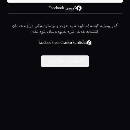
گروپی Facebook
گەر پێتوایە کێشەکە تایبەتە بە خۆت و بۆ ماوەیەکی درێژە هەمان
کێشەت هەیە، لێرە پەیوەندیمان پێوە بکە:
facebook.com/sarkarkurdishh
دووبارە هەوڵبدەرەوە