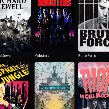
rd Jewell
Mobsters
Brute Force