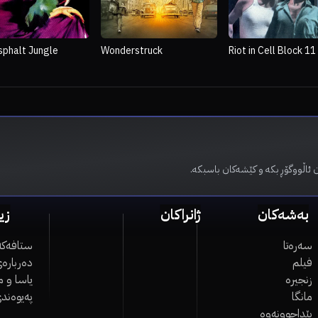
sphalt Jungle
Wonderstruck
Riot in Cell Block 11
ن ئاڵووگۆڕ بکە و کێشەکان باسبکە
بەشەکان
ژانراکان
زی
سەرەتا
ستافەکە
فیلم
دەربارەی
زنجیرە
یاسا و 
مانگا
پەیوەند
پێداچوونەوە