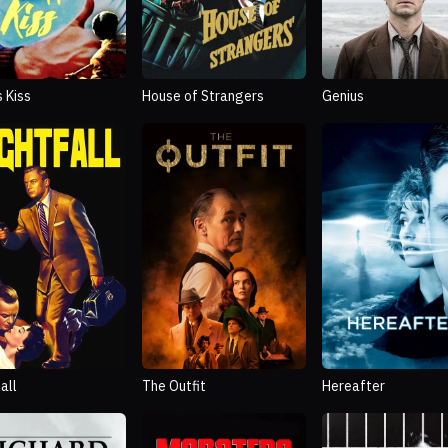
s Kiss
House of Strangers
Genius
all
The Outfit
Hereafter