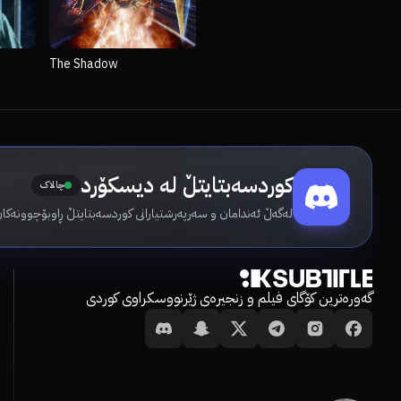
The Shadow
کوردسەبتایتڵ لە دیسکۆرد
چالاک
لەگەڵ ئەندامان و سەرپەرشتیارانی کوردسەبتایتڵ ڕاوبۆچوونەکا.
گەورەترین کۆگای فیلم و زنجیرەی ژێرنووسکراوی کوردی