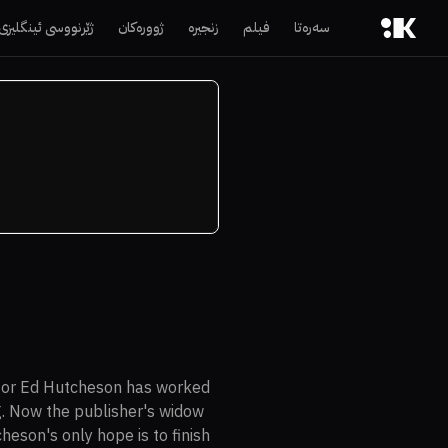
سەرەتا
فیلم
زنجیرە
ژوورەکان
ژێرنووسی ئینگلیزی
itor Ed Hutcheson has worked
ng. Now the publisher's widow
heson's only hope is to finish