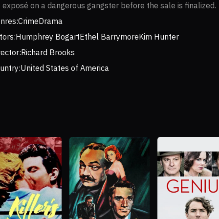
s exposé on a dangerous gangster before the sale is finalized.
nres:
Crime
Drama
tors:
Humphrey Bogart
Ethel Barrymore
Kim Hunter
rector:
Richard Brooks
untry:
United States of America