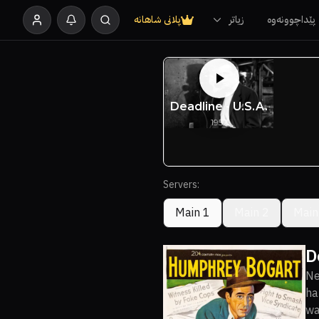
پێداچوونەوە
زیاتر
پلانی شاهانە
Servers:
Main 1
Main 2
Main
D
Ne
ha
wa