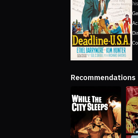
hi
Ge
Ac
Di
Co
Recommendations