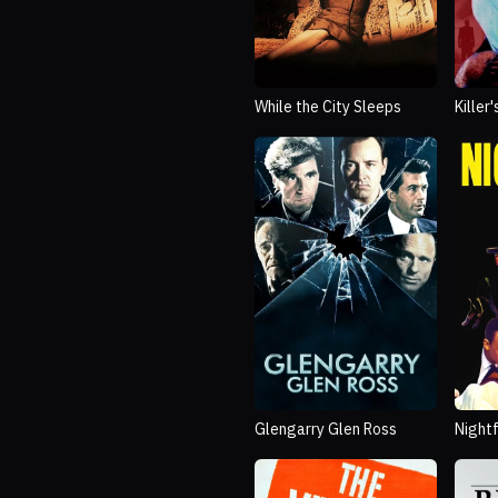
While the City Sleeps
Killer'
Glengarry Glen Ross
Nightf