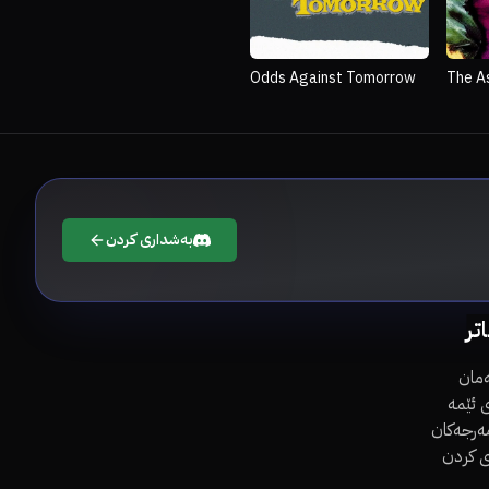
Odds Against Tomorrow
The A
بەشداری کردن
اتر
مان
 ئێمە
مەرجەکان
ی کردن