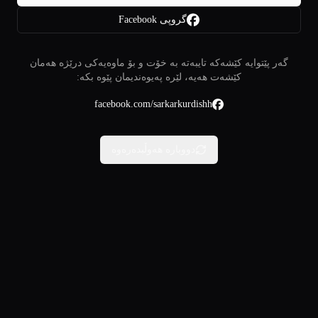
گروپی Facebook
گەر پێتوایە کێشەکە تایبەتە بە خۆت و بۆ ماوەیەکی درێژە هەمان
کێشەت هەیە، لێرە پەیوەندیمان پێوە بکە:
facebook.com/sarkarkurdishh
دووبارە هەوڵبدەرەوە