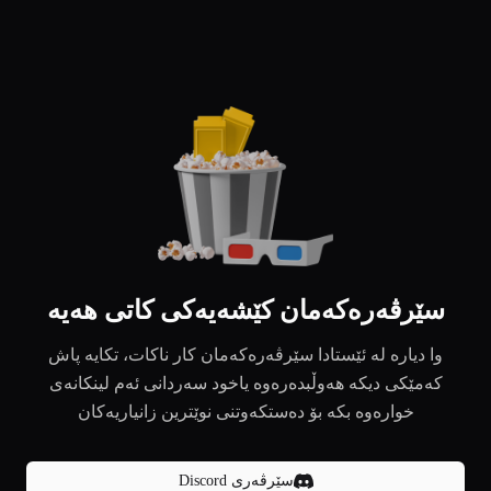
سێرڤەرەکەمان کێشەیەکی کاتی هەیە
وا دیارە لە ئێستادا سێرڤەرەکەمان کار ناکات، تکایە پاش
کەمێکی دیکە هەوڵبدەرەوە یاخود سەردانی ئەم لینکانەی
خوارەوە بکە بۆ دەستکەوتنی نوێترین زانیاریەکان
سێرڤەری Discord