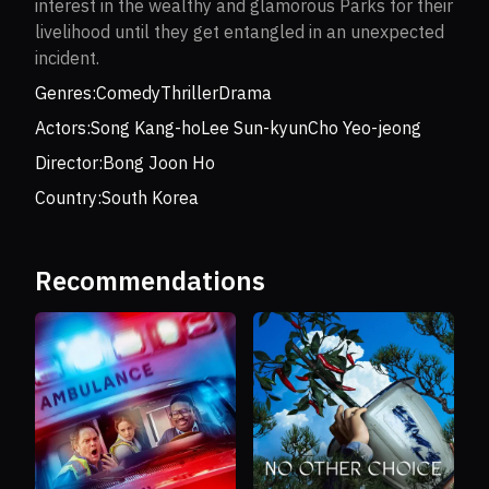
interest in the wealthy and glamorous Parks for their
livelihood until they get entangled in an unexpected
incident.
Genres:
Comedy
Thriller
Drama
Actors:
Song Kang-ho
Lee Sun-kyun
Cho Yeo-jeong
Director:
Bong Joon Ho
Country:
South Korea
Recommendations