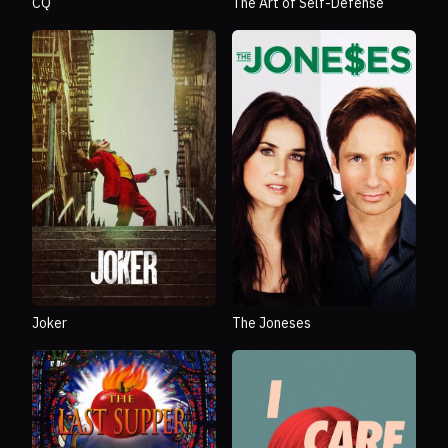
CQ
The Art of Self-Defense
Joker
The Joneses