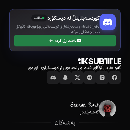
کوردسەبتایتڵ لە دیسکۆرد
چالاک
لەگەڵ ئەندامان و سەرپەرشتیارانی کوردسەبتایتڵ ڕاوبۆچوونەکان ئاڵووگۆڕ
بکە و کێشەکان باسبکە.
بەشداری کردن
گەورەترین کۆگای فیلم و زنجیرەی ژێرنووسکراوی کوردی
گەشەپێدەر
بەشەکان