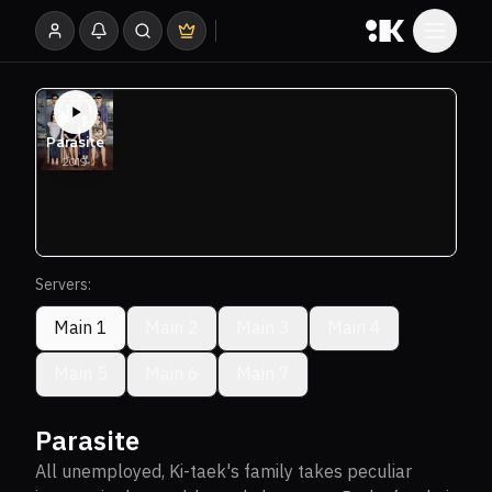
Servers:
Main 1
Main 2
Main 3
Main 4
Main 5
Main 6
Main 7
Parasite
All unemployed, Ki-taek's family takes peculiar