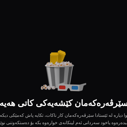
ێرڤەرەکەمان کێشەیەکی کاتی هەیە
ا دیارە لە ئێستادا سێرڤەرەکەمان کار ناکات، تکایە پاش کەمێکی دیکە
بدەرەوە یاخود سەردانی ئەم لینکانەی خوارەوە بکە بۆ دەستکەوتنی نوێ