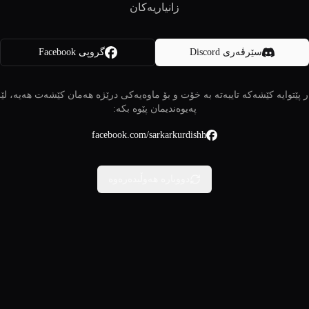
زانیاریەکان
سێرڤەری Discord
گروپی Facebook
 پێتوایە کێشەکە تایبەتە بە خۆت و بۆ ماوەیەکی درێژە هەمان کێشەت هەیە، لێ
پەیوەندیمان پێوە بکە:
facebook.com/sarkarkurdishh
دووبارە هەوڵبدەرەوە