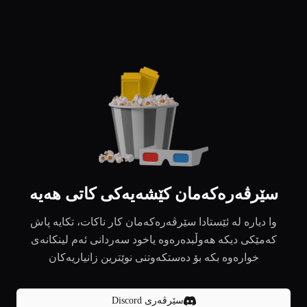
سێرڤەرەکەمان کێشەیەکی کاتی هەیە
وا دیارە لە ئێستادا سێرڤەرەکەمان کار ناکات، تکایە پاش
کەمێکی دیکە هەوڵبدەرەوە یاخود سەردانی ئەم لینکانەی
خوارەوە بکە بۆ دەستکەوتنی نوێترین زانیاریەکان
سێرڤەری Discord