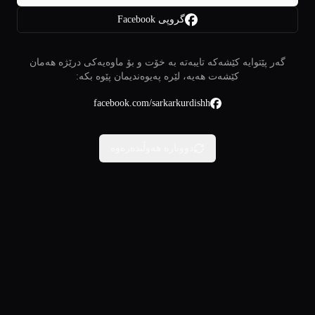
گروپی Facebook
گەر پێتوایە کێشەکە تایبەتە بە خۆت و بۆ ماوەیەکی درێژە هەمان
کێشەت هەیە، لێرە پەیوەندیمان پێوە بکە:
facebook.com/sarkarkurdishh
دووبارە هەوڵبدەرەوە