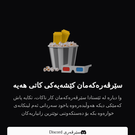
سێرڤەرەکەمان کێشەیەکی کاتی هەیە
وا دیارە لە ئێستادا سێرڤەرەکەمان کار ناکات، تکایە پاش
کەمێکی دیکە هەوڵبدەرەوە یاخود سەردانی ئەم لینکانەی
خوارەوە بکە بۆ دەستکەوتنی نوێترین زانیاریەکان
سێرڤەری Discord