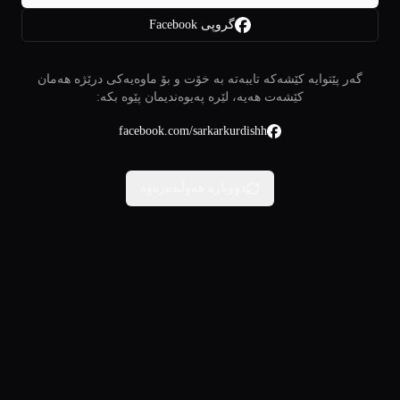
گروپی Facebook
گەر پێتوایە کێشەکە تایبەتە بە خۆت و بۆ ماوەیەکی درێژە هەمان
کێشەت هەیە، لێرە پەیوەندیمان پێوە بکە:
facebook.com/sarkarkurdishh
دووبارە هەوڵبدەرەوە